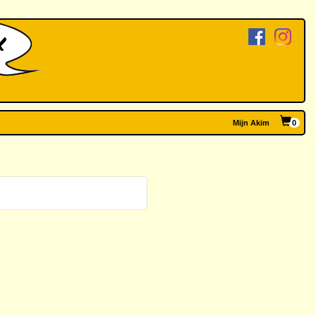
Mijn Akim
0