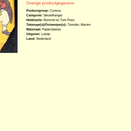
Overige productgegevens
Productgroep:
Curiosa
Categorie:
Sleutelhanger
Held/serie:
Bommel en Tom Poes
Tekenaar(s)/Ontwerper(s):
Toonder, Marten
Materiaal:
Papier/plastic
Uitgever:
Luteijn
Land:
Nederland