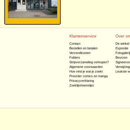
Klantenservice
Over o
Contact
De winkel
Bestellen en betalen
Expositie
Verzendkosten
Fotogaleri
Folders
Beurzen
Stripverzameling verkopen?
Signeerse
Algemene voorwaarden
Verwijzing
Hoe vind je wat je zoekt
Leukste w
Preorder comics en manga
Privacyverklaring
Zoeklijst/wenslijst