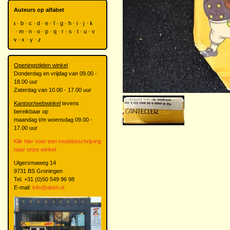
Auteurs op alfabet
a
b
c
d
e
f
g
h
i
j
k
l
m
n
o
p
q
r
s
t
u
v
w
x
y
z
Openingstijden winkel
Donderdag en vrijdag van 09.00 -
18.00 uur
Zaterdag van 10.00 - 17.00 uur
Kantoor/webwinkel
tevens
bereikbaar op
maandag t/m woensdag 09.00 -
17.00 uur
Klik hier voor een routebeschrijving
naar onze winkel
Ulgersmaweg 14
9731 BS Groningen
Tel. +31 (0)50 549 96 98
E-mail:
info@akim.nl