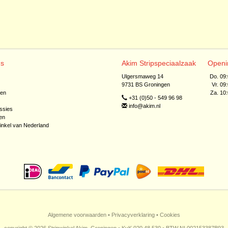
ns
Akim Stripspeciaalzaak
Openi
Ulgersmaweg 14
Do. 09
9731 BS Groningen
Vr. 09
jen
Za. 10
+31 (0)50 - 549 96 98
info@akim.nl
ssies
en
inkel van Nederland
Algemene voorwaarden
•
Privacyverklaring
•
Cookies
copyright © 2026 Stripwinkel Akim, Groningen • KvK 020 48 530 • BTW NL002153387B93