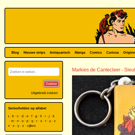
Blog
Nieuwe strips
Antiquarisch
Manga
Comics
Curiosa
Origine
Markies de Cantecleer - Sleu
Zoeken
Uitgebreid zoeken
Series/helden op alfabet
a
b
c
d
e
f
g
h
i
j
k
l
m
n
o
p
q
r
s
t
u
v
w
x
y
z
cijfers