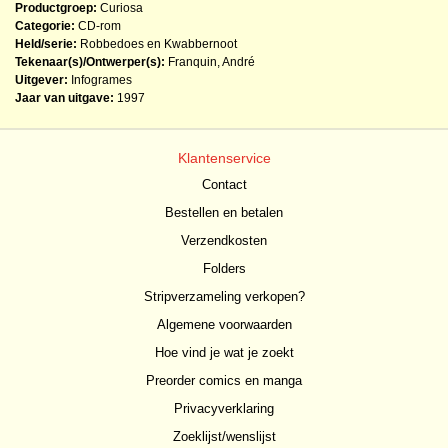
Productgroep:
Curiosa
Categorie:
CD-rom
Held/serie:
Robbedoes en Kwabbernoot
Tekenaar(s)/Ontwerper(s):
Franquin, André
Uitgever:
Infogrames
Jaar van uitgave:
1997
Klantenservice
Contact
Bestellen en betalen
Verzendkosten
Folders
Stripverzameling verkopen?
Algemene voorwaarden
Hoe vind je wat je zoekt
Preorder comics en manga
Privacyverklaring
Zoeklijst/wenslijst