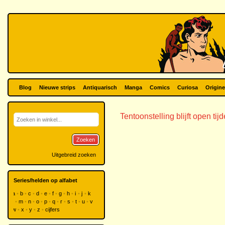
Blog
Nieuwe strips
Antiquarisch
Manga
Comics
Curiosa
Origine
Tentoonstelling blijft open t
Zoeken
Uitgebreid zoeken
Series/helden op alfabet
a
b
c
d
e
f
g
h
i
j
k
l
m
n
o
p
q
r
s
t
u
v
w
x
y
z
cijfers