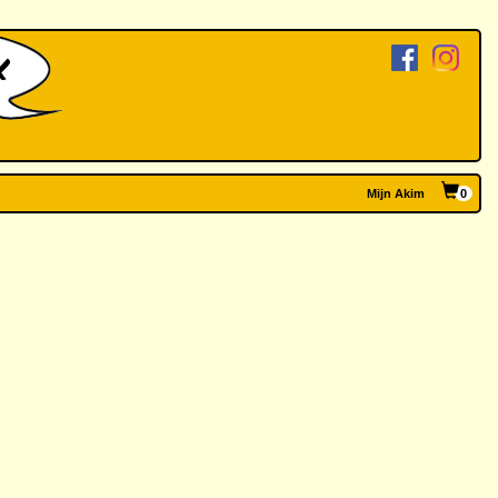
Mijn Akim
0