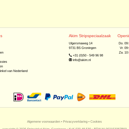
ns
Akim Stripspeciaalzaak
Openi
Ulgersmaweg 14
Do. 09
9731 BS Groningen
Vr. 09
jen
Za. 10
+31 (0)50 - 549 96 98
info@akim.nl
ssies
en
inkel van Nederland
Algemene voorwaarden
•
Privacyverklaring
•
Cookies
copyright © 2026 Stripwinkel Akim, Groningen • KvK 020 48 530 • BTW NL002153387B93