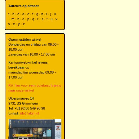
Auteurs op alfabet
a
b
c
d
e
f
g
h
i
j
k
l
m
n
o
p
q
r
s
t
u
v
w
x
y
z
Openingstijden winkel
Donderdag en vrijdag van 09.00 -
18.00 uur
Zaterdag van 10.00 - 17.00 uur
Kantoor/webwinkel
tevens
bereikbaar op
maandag t/m woensdag 09.00 -
17.00 uur
Klik hier voor een routebeschrijving
naar onze winkel
Ulgersmaweg 14
9731 BS Groningen
Tel. +31 (0)50 549 96 98
E-mail:
info@akim.nl