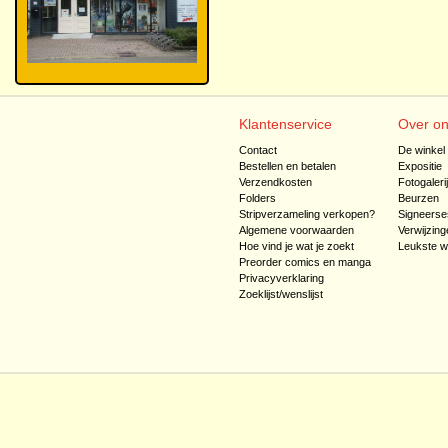
Klantenservice
Over o
Contact
De winkel
Bestellen en betalen
Expositie
Verzendkosten
Fotogaleri
Folders
Beurzen
Stripverzameling verkopen?
Signeerse
Algemene voorwaarden
Verwijzing
Hoe vind je wat je zoekt
Leukste w
Preorder comics en manga
Privacyverklaring
Zoeklijst/wenslijst