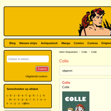
Blog
Nieuwe strips
Antiquarisch
Manga
Comics
Curiosa
Origine
Akim Stripwinkel
Colle
Colle
Colle
Zoeken
uitgaven
Uitgebreid zoeken
Colle
Colle
Series/helden op alfabet
a
b
c
d
e
f
g
h
i
j
k
l
m
n
o
p
q
r
s
t
u
v
w
x
y
z
cijfers