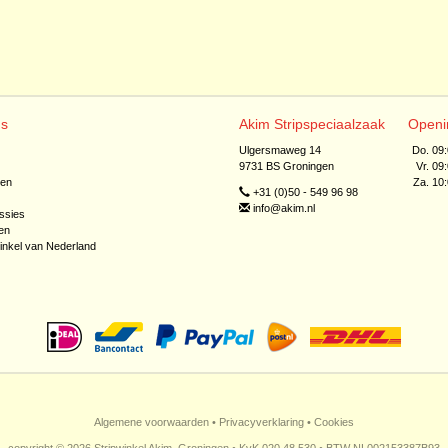
ns
Akim Stripspeciaalzaak
Openi
Ulgersmaweg 14
Do. 09
9731 BS Groningen
Vr. 09
jen
Za. 10
+31 (0)50 - 549 96 98
info@akim.nl
ssies
en
inkel van Nederland
Algemene voorwaarden
•
Privacyverklaring
•
Cookies
copyright © 2026 Stripwinkel Akim, Groningen • KvK 020 48 530 • BTW NL002153387B93