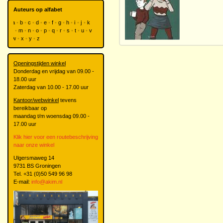
Auteurs op alfabet
a
b
c
d
e
f
g
h
i
j
k
l
m
n
o
p
q
r
s
t
u
v
w
x
y
z
Openingstijden winkel
Donderdag en vrijdag van 09.00 -
18.00 uur
Zaterdag van 10.00 - 17.00 uur
Kantoor/webwinkel
tevens
bereikbaar op
maandag t/m woensdag 09.00 -
17.00 uur
Klik hier voor een routebeschrijving
naar onze winkel
Ulgersmaweg 14
9731 BS Groningen
Tel. +31 (0)50 549 96 98
E-mail:
info@akim.nl