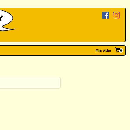
Mijn Akim
0