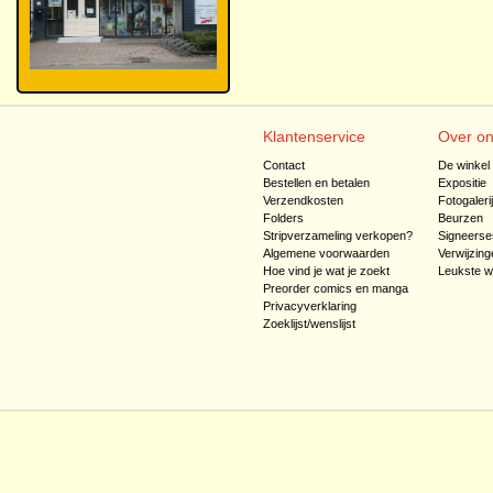
Klantenservice
Over o
Contact
De winkel
Bestellen en betalen
Expositie
Verzendkosten
Fotogaleri
Folders
Beurzen
Stripverzameling verkopen?
Signeerse
Algemene voorwaarden
Verwijzing
Hoe vind je wat je zoekt
Leukste w
Preorder comics en manga
Privacyverklaring
Zoeklijst/wenslijst