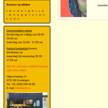
Auteurs op alfabet
tweedeh
a
b
c
d
e
f
g
h
i
j
k
l
m
n
o
p
q
r
s
t
u
v
w
x
y
z
Openingstijden winkel
Donderdag en vrijdag van 09.00 -
18.00 uur
Zaterdag van 10.00 - 17.00 uur
Kantoor/webwinkel
tevens
bereikbaar op
maandag t/m woensdag 09.00 -
17.00 uur
Klik hier voor een routebeschrijving
naar onze winkel
Ulgersmaweg 14
9731 BS Groningen
Tel. +31 (0)50 549 96 98
E-mail:
info@akim.nl