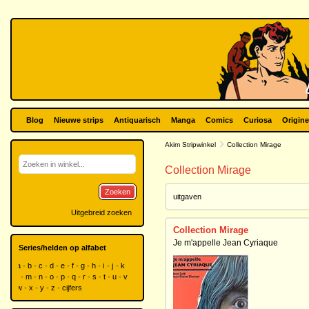
Blog
Nieuwe strips
Antiquarisch
Manga
Comics
Curiosa
Origine
Akim Stripwinkel
Collection Mirage
Collection Mirage
Zoeken
uitgaven
Uitgebreid zoeken
Collection Mirage
Je m'appelle Jean Cyriaque
Series/helden op alfabet
a
b
c
d
e
f
g
h
i
j
k
l
m
n
o
p
q
r
s
t
u
v
w
x
y
z
cijfers