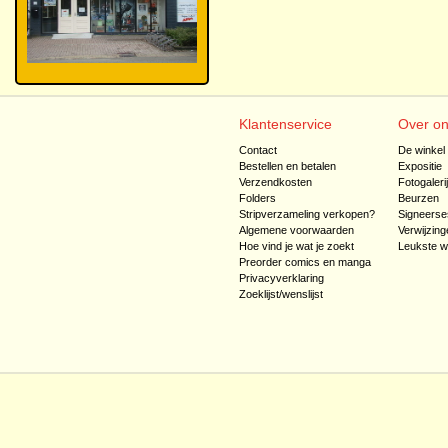
Klantenservice
Over o
Contact
De winkel
Bestellen en betalen
Expositie
Verzendkosten
Fotogaleri
Folders
Beurzen
Stripverzameling verkopen?
Signeerse
Algemene voorwaarden
Verwijzing
Hoe vind je wat je zoekt
Leukste w
Preorder comics en manga
Privacyverklaring
Zoeklijst/wenslijst