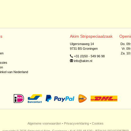
ns
Akim Stripspeciaalzaak
Openi
Ulgersmaweg 14
Do. 09
9731 BS Groningen
Vr. 09
jen
Za. 10
+31 (0)50 - 549 96 98
info@akim.nl
ssies
en
inkel van Nederland
Algemene voorwaarden
•
Privacyverklaring
•
Cookies
copyright © 2026 Stripwinkel Akim, Groningen • KvK 020 48 530 • BTW NL002153387B93