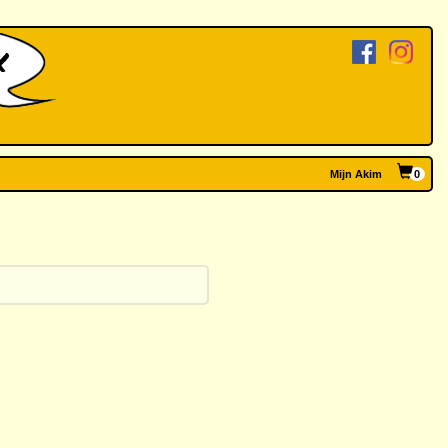
Mijn Akim
0