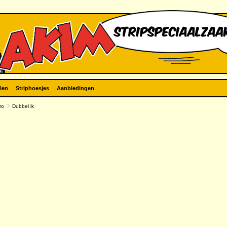
len
Striphoesjes
Aanbiedingen
ro
Dubbel ik