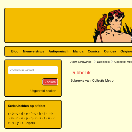
Blog
Nieuwe strips
Antiquarisch
Manga
Comics
Curiosa
Origine
Akim Stripwinkel
Dubbel ik
Collectie Met
Dubbel ik
Subreeks van:
Collectie Metro
Zoeken
Uitgebreid zoeken
Series/helden op alfabet
a
b
c
d
e
f
g
h
i
j
k
l
m
n
o
p
q
r
s
t
u
v
w
x
y
z
cijfers