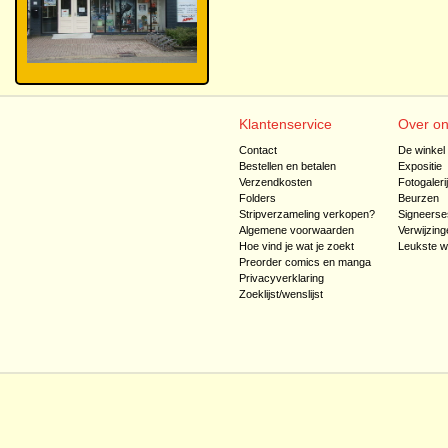
Klantenservice
Over o
Contact
De winkel
Bestellen en betalen
Expositie
Verzendkosten
Fotogaleri
Folders
Beurzen
Stripverzameling verkopen?
Signeerse
Algemene voorwaarden
Verwijzing
Hoe vind je wat je zoekt
Leukste w
Preorder comics en manga
Privacyverklaring
Zoeklijst/wenslijst