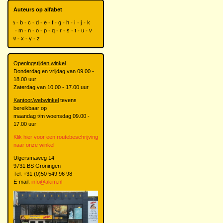
Auteurs op alfabet
a
b
c
d
e
f
g
h
i
j
k
l
m
n
o
p
q
r
s
t
u
v
w
x
y
z
Openingstijden winkel
Donderdag en vrijdag van 09.00 -
18.00 uur
Zaterdag van 10.00 - 17.00 uur
Kantoor/webwinkel
tevens
bereikbaar op
maandag t/m woensdag 09.00 -
17.00 uur
Klik hier voor een routebeschrijving
naar onze winkel
Ulgersmaweg 14
9731 BS Groningen
Tel. +31 (0)50 549 96 98
E-mail:
info@akim.nl