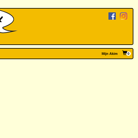
Mijn Akim
0