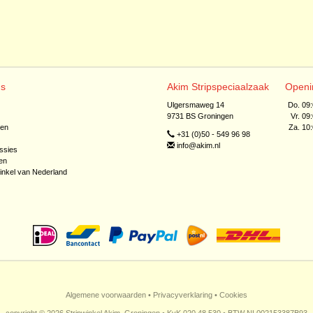
ns
Akim Stripspeciaalzaak
Openi
Ulgersmaweg 14
Do. 09
9731 BS Groningen
Vr. 09
jen
Za. 10
+31 (0)50 - 549 96 98
info@akim.nl
ssies
en
inkel van Nederland
Algemene voorwaarden
•
Privacyverklaring
•
Cookies
copyright © 2026 Stripwinkel Akim, Groningen • KvK 020 48 530 • BTW NL002153387B93