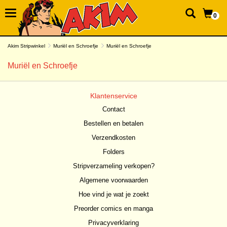
0
Akim Stripwinkel
Muriël en Schroefje
Muriël en Schroefje
Muriël en Schroefje
Klantenservice
Contact
Bestellen en betalen
Verzendkosten
Folders
Stripverzameling verkopen?
Algemene voorwaarden
Hoe vind je wat je zoekt
Preorder comics en manga
Privacyverklaring