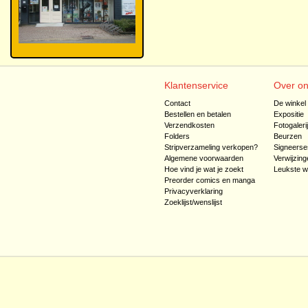
Klantenservice
Over o
Contact
De winkel
Bestellen en betalen
Expositie
Verzendkosten
Fotogaleri
Folders
Beurzen
Stripverzameling verkopen?
Signeerse
Algemene voorwaarden
Verwijzing
Hoe vind je wat je zoekt
Leukste w
Preorder comics en manga
Privacyverklaring
Zoeklijst/wenslijst