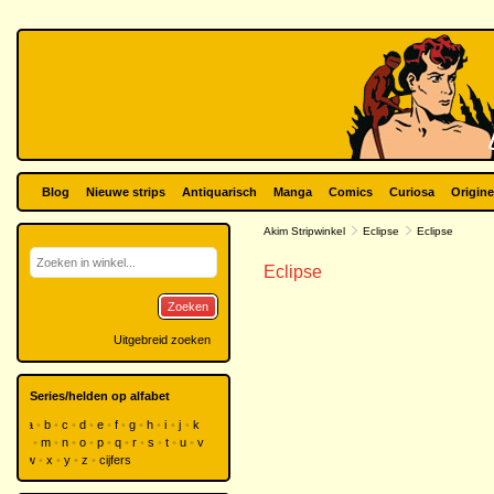
Blog
Nieuwe strips
Antiquarisch
Manga
Comics
Curiosa
Origine
Akim Stripwinkel
Eclipse
Eclipse
Eclipse
Zoeken
Uitgebreid zoeken
Series/helden op alfabet
a
b
c
d
e
f
g
h
i
j
k
l
m
n
o
p
q
r
s
t
u
v
w
x
y
z
cijfers