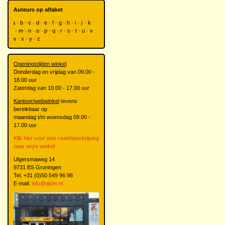
Auteurs op alfabet
a
b
c
d
e
f
g
h
i
j
k
l
m
n
o
p
q
r
s
t
u
v
w
x
y
z
Openingstijden winkel
Donderdag en vrijdag van 09.00 -
18.00 uur
Zaterdag van 10.00 - 17.00 uur
Kantoor/webwinkel
tevens
bereikbaar op
maandag t/m woensdag 09.00 -
17.00 uur
Klik hier voor een routebeschrijving
naar onze winkel
Ulgersmaweg 14
9731 BS Groningen
Tel. +31 (0)50 549 96 98
E-mail:
info@akim.nl