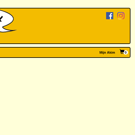
Mijn Akim
0