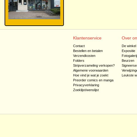
Klantenservice
Over o
Contact
De winkel
Bestellen en betalen
Expositie
Verzendkosten
Fotogaleri
Folders
Beurzen
Stripverzameling verkopen?
Signeerse
Algemene voorwaarden
Verwijzing
Hoe vind je wat je zoekt
Leukste w
Preorder comics en manga
Privacyverklaring
Zoeklijst/wenslijst