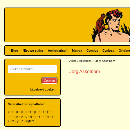
Blog
Nieuwe strips
Antiquarisch
Manga
Comics
Curiosa
Origine
Akim Stripwinkel
Jörg Asselborn
Jörg Asselborn
Zoeken
Uitgebreid zoeken
Series/helden op alfabet
a
b
c
d
e
f
g
h
i
j
k
l
m
n
o
p
q
r
s
t
u
v
w
x
y
z
cijfers