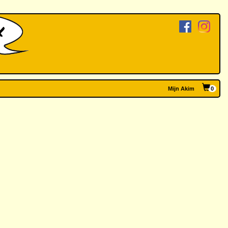
Mijn Akim
0