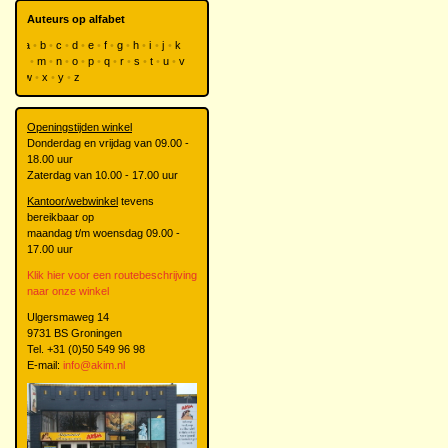
Auteurs op alfabet
a
b
c
d
e
f
g
h
i
j
k
l
m
n
o
p
q
r
s
t
u
v
w
x
y
z
Openingstijden winkel
Donderdag en vrijdag van 09.00 -
18.00 uur
Zaterdag van 10.00 - 17.00 uur
Kantoor/webwinkel
tevens
bereikbaar op
maandag t/m woensdag 09.00 -
17.00 uur
Klik hier voor een routebeschrijving
naar onze winkel
Ulgersmaweg 14
9731 BS Groningen
Tel. +31 (0)50 549 96 98
E-mail:
info@akim.nl