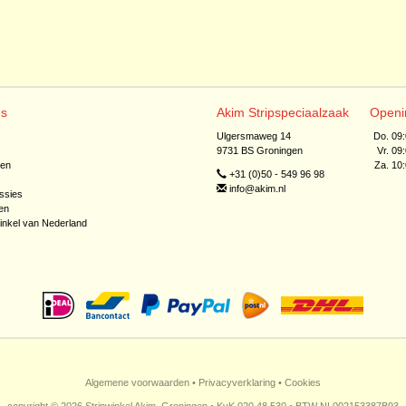
ns
Akim Stripspeciaalzaak
Openi
Ulgersmaweg 14
Do. 09
9731 BS Groningen
Vr. 09
jen
Za. 10
+31 (0)50 - 549 96 98
info@akim.nl
ssies
en
inkel van Nederland
Algemene voorwaarden
•
Privacyverklaring
•
Cookies
copyright © 2026 Stripwinkel Akim, Groningen • KvK 020 48 530 • BTW NL002153387B93