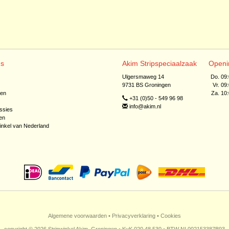
ns
Akim Stripspeciaalzaak
Openi
Ulgersmaweg 14
Do. 09
9731 BS Groningen
Vr. 09
jen
Za. 10
+31 (0)50 - 549 96 98
info@akim.nl
ssies
en
inkel van Nederland
Algemene voorwaarden
•
Privacyverklaring
•
Cookies
copyright © 2026 Stripwinkel Akim, Groningen • KvK 020 48 530 • BTW NL002153387B93