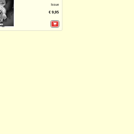
Issue
€ 9,95