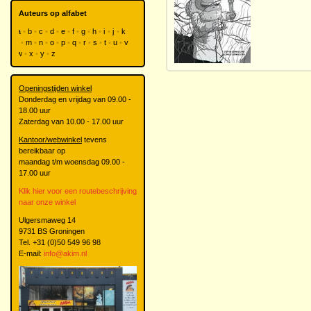
Auteurs op alfabet
a
b
c
d
e
f
g
h
i
j
k
l
m
n
o
p
q
r
s
t
u
v
w
x
y
z
Openingstijden winkel
Donderdag en vrijdag van 09.00 -
18.00 uur
Zaterdag van 10.00 - 17.00 uur
Kantoor/webwinkel
tevens
bereikbaar op
maandag t/m woensdag 09.00 -
17.00 uur
Klik hier voor een routebeschrijving
naar onze winkel
Ulgersmaweg 14
9731 BS Groningen
Tel. +31 (0)50 549 96 98
E-mail:
info@akim.nl