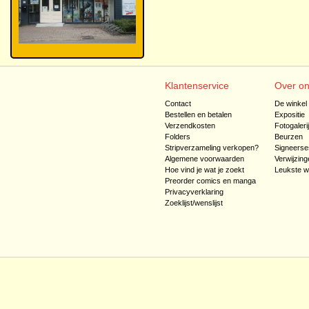
Klantenservice
Over o
Contact
De winkel
Bestellen en betalen
Expositie
Verzendkosten
Fotogaleri
Folders
Beurzen
Stripverzameling verkopen?
Signeerse
Algemene voorwaarden
Verwijzing
Hoe vind je wat je zoekt
Leukste w
Preorder comics en manga
Privacyverklaring
Zoeklijst/wenslijst