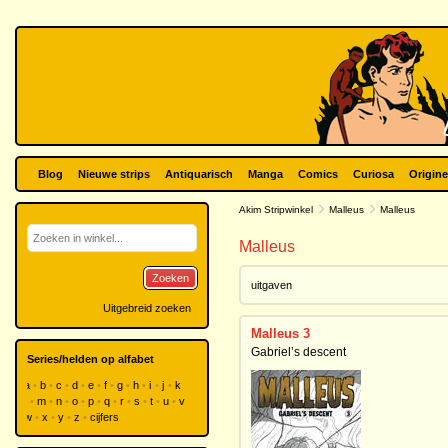
Blog
Nieuwe strips
Antiquarisch
Manga
Comics
Curiosa
Origine
Akim Stripwinkel
Malleus
Malleus
Malleus
Zoeken
uitgaven
Uitgebreid zoeken
Malleus 3
Gabriel’s descent
Series/helden op alfabet
a
b
c
d
e
f
g
h
i
j
k
l
m
n
o
p
q
r
s
t
u
v
w
x
y
z
cijfers