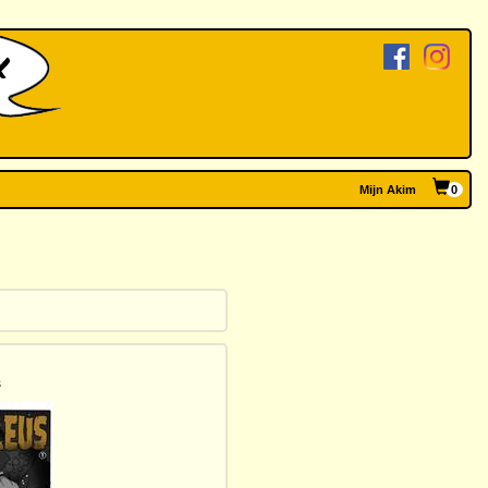
Mijn Akim
0
s