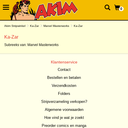
0
Akim Stripwinkel
Ka-Zar
Marvel Masterworks
Ka-Zar
Ka-Zar
Subreeks van:
Marvel Masterworks
Klantenservice
Contact
Bestellen en betalen
Verzendkosten
Folders
Stripverzameling verkopen?
Algemene voorwaarden
Hoe vind je wat je zoekt
Preorder comics en manga