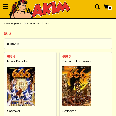
0
Akim Stripwinkel
666 (6666)
666
666
uitgaven
666 6
666 3
Missa Dicta Est
Demonio Fortissimo
Softcover
Softcover