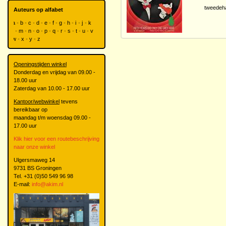
tweedeh
Auteurs op alfabet
a
b
c
d
e
f
g
h
i
j
k
l
m
n
o
p
q
r
s
t
u
v
w
x
y
z
Openingstijden winkel
Donderdag en vrijdag van 09.00 -
18.00 uur
Zaterdag van 10.00 - 17.00 uur
Kantoor/webwinkel
tevens
bereikbaar op
maandag t/m woensdag 09.00 -
17.00 uur
Klik hier voor een routebeschrijving
naar onze winkel
Ulgersmaweg 14
9731 BS Groningen
Tel. +31 (0)50 549 96 98
E-mail:
info@akim.nl