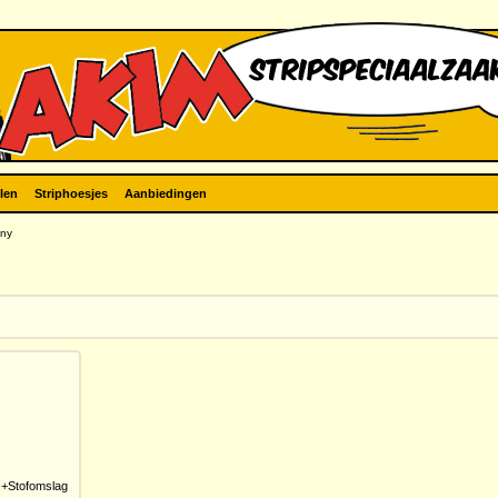
len
Striphoesjes
Aanbiedingen
ny
+Stofomslag