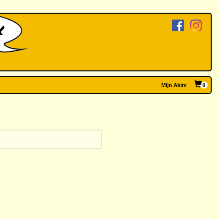
Mijn Akim
0