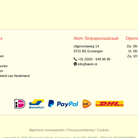
ns
Akim Stripspeciaalzaak
Openi
Ulgersmaweg 14
Do. 09
9731 BS Groningen
Vr. 09
jen
Za. 10
+31 (0)50 - 549 96 98
info@akim.nl
ssies
en
inkel van Nederland
Algemene voorwaarden
•
Privacyverklaring
•
Cookies
copyright © 2026 Stripwinkel Akim, Groningen • KvK 020 48 530 • BTW NL002153387B93