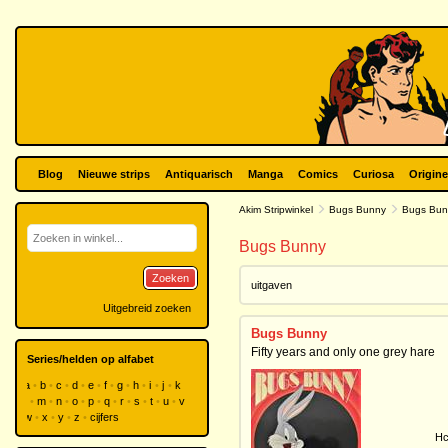
Blog
Nieuwe strips
Antiquarisch
Manga
Comics
Curiosa
Origine
Akim Stripwinkel
Bugs Bunny
Bugs Bun
Bugs Bunny
Zoeken
uitgaven
Uitgebreid zoeken
Bugs Bunny
Fifty years and only one grey hare
Series/helden op alfabet
a
b
c
d
e
f
g
h
i
j
k
l
m
n
o
p
q
r
s
t
u
v
w
x
y
z
cijfers
Hc