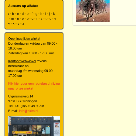
Auteurs op alfabet
a
b
c
d
e
f
g
h
i
j
k
l
m
n
o
p
q
r
s
t
u
v
w
x
y
z
Openingstijden winkel
Donderdag en vrijdag van 09.00 -
18.00 uur
Zaterdag van 10.00 - 17.00 uur
Kantoor/webwinkel
tevens
bereikbaar op
maandag t/m woensdag 09.00 -
17.00 uur
Klik hier voor een routebeschrijving
naar onze winkel
Ulgersmaweg 14
9731 BS Groningen
Tel. +31 (0)50 549 96 98
E-mail:
info@akim.nl