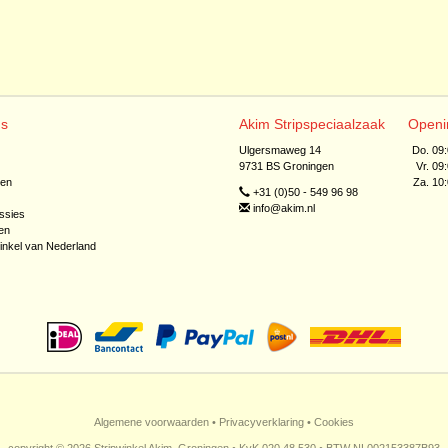
ns
Akim Stripspeciaalzaak
Openi
Ulgersmaweg 14
Do. 09
9731 BS Groningen
Vr. 09
jen
Za. 10
+31 (0)50 - 549 96 98
info@akim.nl
ssies
en
inkel van Nederland
Algemene voorwaarden
•
Privacyverklaring
•
Cookies
copyright © 2026 Stripwinkel Akim, Groningen • KvK 020 48 530 • BTW NL002153387B93