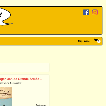
Mijn Akim
0
ngen aan de Grande Armée 1
k voor Austerlitz
Softcover