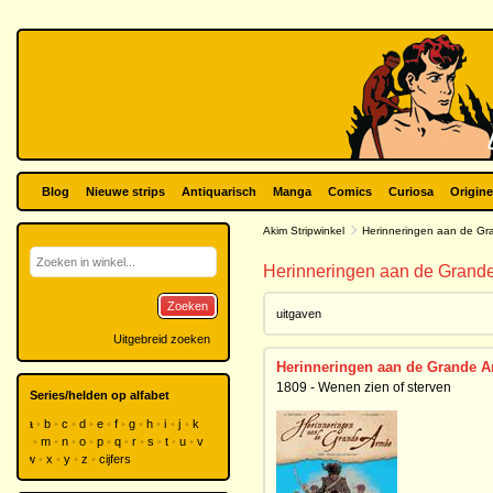
Blog
Nieuwe strips
Antiquarisch
Manga
Comics
Curiosa
Origine
Akim Stripwinkel
Herinneringen aan de G
Herinneringen aan de Grand
Zoeken
uitgaven
Uitgebreid zoeken
Herinneringen aan de Grande A
1809 - Wenen zien of sterven
Series/helden op alfabet
a
b
c
d
e
f
g
h
i
j
k
l
m
n
o
p
q
r
s
t
u
v
w
x
y
z
cijfers