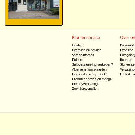
Klantenservice
Over o
Contact
De winkel
Bestellen en betalen
Expositie
Verzendkosten
Fotogaleri
Folders
Beurzen
Stripverzameling verkopen?
Signeerse
Algemene voorwaarden
Verwijzing
Hoe vind je wat je zoekt
Leukste w
Preorder comics en manga
Privacyverklaring
Zoeklijst/wenslijst