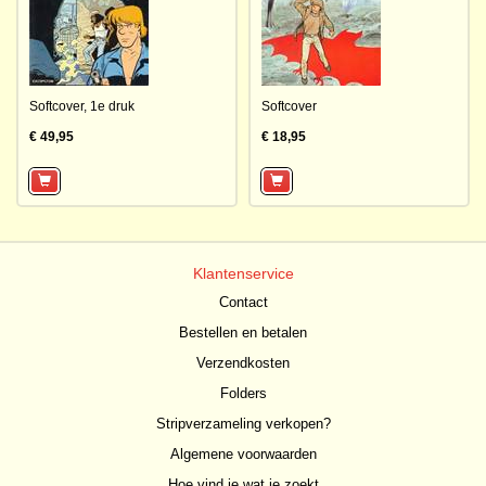
Softcover,
1e druk
Softcover
€ 49,95
€ 18,95
Klantenservice
Contact
Bestellen en betalen
Verzendkosten
Folders
Stripverzameling verkopen?
Algemene voorwaarden
Hoe vind je wat je zoekt