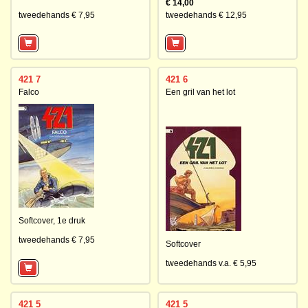
€ 14,00
tweedehands € 7,95
tweedehands € 12,95
421 7
421 6
Falco
Een gril van het lot
Softcover,
1e druk
tweedehands € 7,95
Softcover
tweedehands v.a. € 5,95
421 5
421 5