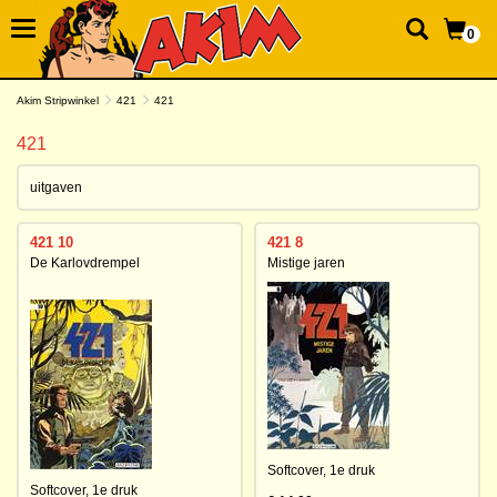
0
Akim Stripwinkel
421
421
421
uitgaven
421 10
421 8
De Karlovdrempel
Mistige jaren
Softcover,
1e druk
Softcover,
1e druk