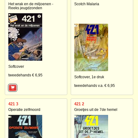
Het wrak en de miljoenen -
Scotch Malaria
Reeks jeugdzonden
Softcover
tweedehands € 6,95
Softcover,
1e druk
tweedehands v.a. € 6,95
421 3
421 2
Operatie zelfmoord
Groetjes uit de 7de hemel