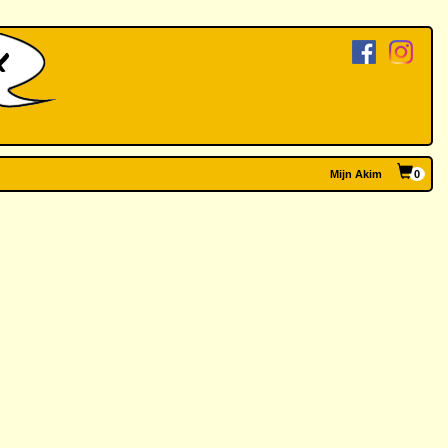
Mijn Akim
0