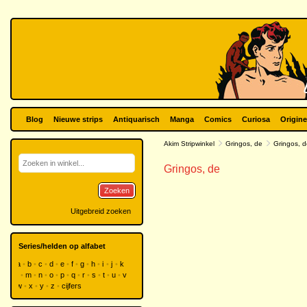
Blog
Nieuwe strips
Antiquarisch
Manga
Comics
Curiosa
Origine
Akim Stripwinkel
Gringos, de
Gringos, d
Gringos, de
Zoeken
Uitgebreid zoeken
Series/helden op alfabet
a
b
c
d
e
f
g
h
i
j
k
l
m
n
o
p
q
r
s
t
u
v
w
x
y
z
cijfers