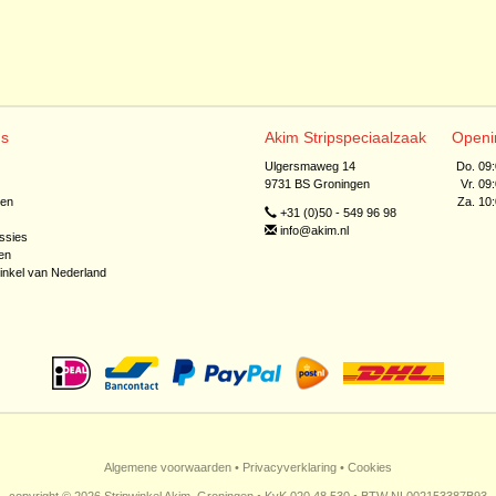
ns
Akim Stripspeciaalzaak
Openi
Ulgersmaweg 14
Do. 09
9731 BS Groningen
Vr. 09
jen
Za. 10
+31 (0)50 - 549 96 98
info@akim.nl
ssies
en
inkel van Nederland
Algemene voorwaarden
•
Privacyverklaring
•
Cookies
copyright © 2026 Stripwinkel Akim, Groningen • KvK 020 48 530 • BTW NL002153387B93