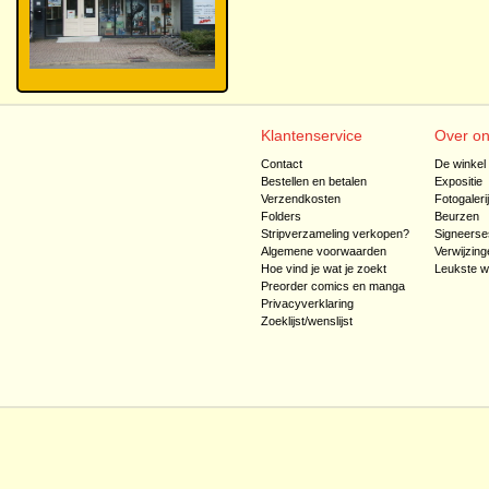
Klantenservice
Over o
Contact
De winkel
Bestellen en betalen
Expositie
Verzendkosten
Fotogaleri
Folders
Beurzen
Stripverzameling verkopen?
Signeerse
Algemene voorwaarden
Verwijzing
Hoe vind je wat je zoekt
Leukste w
Preorder comics en manga
Privacyverklaring
Zoeklijst/wenslijst