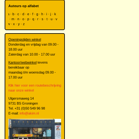
Auteurs op alfabet
a
b
c
d
e
f
g
h
i
j
k
l
m
n
o
p
q
r
s
t
u
v
w
x
y
z
Openingstijden winkel
Donderdag en vrijdag van 09.00 -
18.00 uur
Zaterdag van 10.00 - 17.00 uur
Kantoor/webwinkel
tevens
bereikbaar op
maandag t/m woensdag 09.00 -
17.00 uur
Klik hier voor een routebeschrijving
naar onze winkel
Ulgersmaweg 14
9731 BS Groningen
Tel. +31 (0)50 549 96 98
E-mail:
info@akim.nl