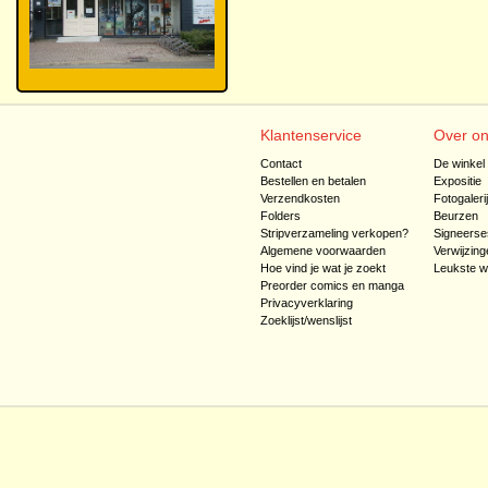
Klantenservice
Over o
Contact
De winkel
Bestellen en betalen
Expositie
Verzendkosten
Fotogaleri
Folders
Beurzen
Stripverzameling verkopen?
Signeerse
Algemene voorwaarden
Verwijzing
Hoe vind je wat je zoekt
Leukste w
Preorder comics en manga
Privacyverklaring
Zoeklijst/wenslijst