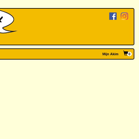
Mijn Akim
0