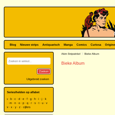
Blog
Nieuwe strips
Antiquarisch
Manga
Comics
Curiosa
Origine
Akim Stripwinkel
Bieke Album
Bieke Album
Zoeken
Uitgebreid zoeken
Series/helden op alfabet
a
b
c
d
e
f
g
h
i
j
k
l
m
n
o
p
q
r
s
t
u
v
w
x
y
z
cijfers