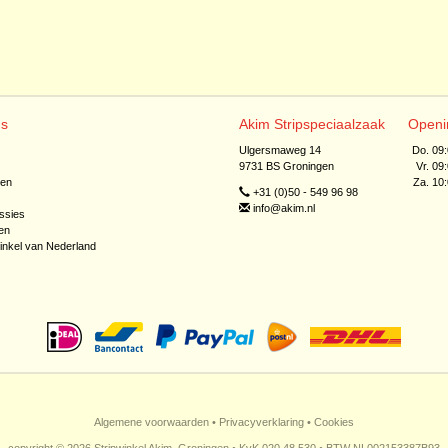
ns
Akim Stripspeciaalzaak
Openi
Ulgersmaweg 14
Do. 09
9731 BS Groningen
Vr. 09
jen
Za. 10
+31 (0)50 - 549 96 98
info@akim.nl
ssies
en
inkel van Nederland
Algemene voorwaarden
•
Privacyverklaring
•
Cookies
copyright © 2026 Stripwinkel Akim, Groningen • KvK 020 48 530 • BTW NL002153387B93