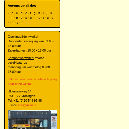
Auteurs op alfabet
a
b
c
d
e
f
g
h
i
j
k
l
m
n
o
p
q
r
s
t
u
v
w
x
y
z
Openingstijden winkel
Donderdag en vrijdag van 09.00 -
18.00 uur
Zaterdag van 10.00 - 17.00 uur
Kantoor/webwinkel
tevens
bereikbaar op
maandag t/m woensdag 09.00 -
17.00 uur
Klik hier voor een routebeschrijving
naar onze winkel
Ulgersmaweg 14
9731 BS Groningen
Tel. +31 (0)50 549 96 98
E-mail:
info@akim.nl