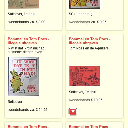
Softcover,
1e druk
SC+Linnen rug
tweedehands v.a. € 8,00
tweedehands v.a. € 9,95
Bommel en Tom Poes -
Bommel en Tom Poes -
Illegale uitgaven
Illegale uitgaven
Ik wist dat ik 't in mij had!
Tom Poes en de A-prillers
alsmede: dieper leven
Softcover,
1e druk
tweedehands € 19,95
Softcover
tweedehands v.a. € 24,95
Bommel en Tom Poes -
Bommel en Tom Poes -