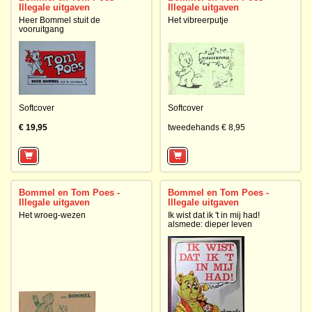
Illegale uitgaven
Illegale uitgaven
Heer Bommel stuit de
Het vibreerputje
vooruitgang
Softcover
Softcover
€ 19,95
tweedehands € 8,95
Bommel en Tom Poes -
Bommel en Tom Poes -
Illegale uitgaven
Illegale uitgaven
Het wroeg-wezen
Ik wist dat ik 't in mij had!
alsmede: dieper leven