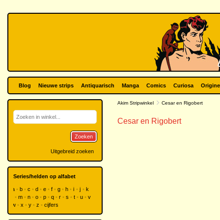
Blog
Nieuwe strips
Antiquarisch
Manga
Comics
Curiosa
Origine
Akim Stripwinkel
Cesar en Rigobert
Cesar en Rigobert
Zoeken
Uitgebreid zoeken
Series/helden op alfabet
a
b
c
d
e
f
g
h
i
j
k
l
m
n
o
p
q
r
s
t
u
v
w
x
y
z
cijfers