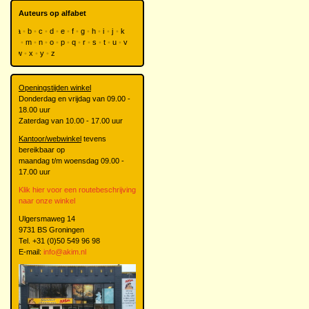
Auteurs op alfabet
a
b
c
d
e
f
g
h
i
j
k
l
m
n
o
p
q
r
s
t
u
v
w
x
y
z
Openingstijden winkel
Donderdag en vrijdag van 09.00 -
18.00 uur
Zaterdag van 10.00 - 17.00 uur
Kantoor/webwinkel
tevens
bereikbaar op
maandag t/m woensdag 09.00 -
17.00 uur
Klik hier voor een routebeschrijving
naar onze winkel
Ulgersmaweg 14
9731 BS Groningen
Tel. +31 (0)50 549 96 98
E-mail:
info@akim.nl