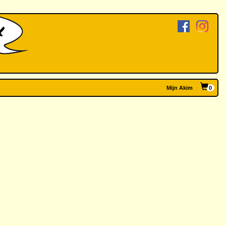
Mijn Akim
0