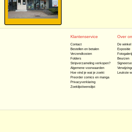
Klantenservice
Over o
Contact
De winkel
Bestellen en betalen
Expositie
Verzendkosten
Fotogaleri
Folders
Beurzen
Stripverzameling verkopen?
Signeerse
Algemene voorwaarden
Verwijzing
Hoe vind je wat je zoekt
Leukste w
Preorder comics en manga
Privacyverklaring
Zoeklijst/wenslijst