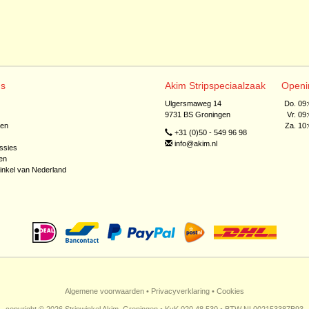
ns
Akim Stripspeciaalzaak
Openi
Ulgersmaweg 14
Do. 09
9731 BS Groningen
Vr. 09
jen
Za. 10
+31 (0)50 - 549 96 98
info@akim.nl
ssies
en
inkel van Nederland
Algemene voorwaarden
•
Privacyverklaring
•
Cookies
copyright © 2026 Stripwinkel Akim, Groningen • KvK 020 48 530 • BTW NL002153387B93