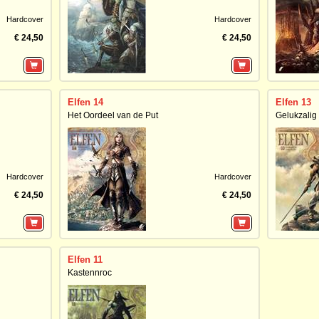
Hardcover
Hardcover
€ 24,50
€ 24,50
Elfen 14
Elfen 13
Het Oordeel van de Put
Gelukzalig 
Hardcover
Hardcover
€ 24,50
€ 24,50
Elfen 11
Kastennroc