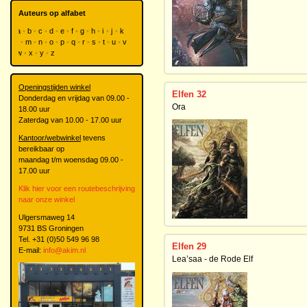
Auteurs op alfabet
a
b
c
d
e
f
g
h
i
j
k
l
m
n
o
p
q
r
s
t
u
v
w
x
y
z
Openingstijden winkel
Elfen 32
Donderdag en vrijdag van 09.00 -
Ora
18.00 uur
Zaterdag van 10.00 - 17.00 uur
Kantoor/webwinkel
tevens
bereikbaar op
maandag t/m woensdag 09.00 -
17.00 uur
Klik hier voor een routebeschrijving
naar onze winkel
Ulgersmaweg 14
9731 BS Groningen
Tel. +31 (0)50 549 96 98
Elfen 29
E-mail:
info@akim.nl
Lea’saa - de Rode Elf