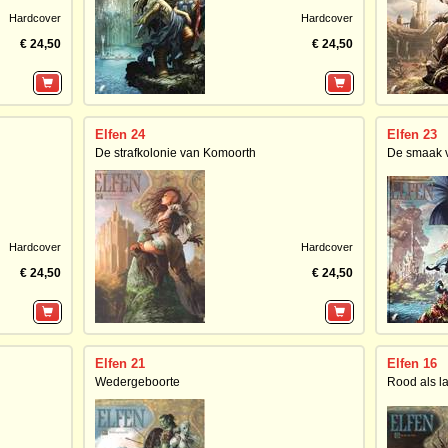
Hardcover
Hardcover
€ 24,50
€ 24,50
Elfen 24
Elfen 23
De strafkolonie van Komoorth
De smaak 
Hardcover
Hardcover
€ 24,50
€ 24,50
Elfen 21
Elfen 16
Wedergeboorte
Rood als l