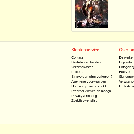
Klantenservice
Over o
Contact
De winkel
Bestellen en betalen
Expositie
Verzendkosten
Fotogaleri
Folders
Beurzen
Stripverzameling verkopen?
Signeerse
Algemene voorwaarden
Verwijzing
Hoe vind je wat je zoekt
Leukste w
Preorder comics en manga
Privacyverklaring
Zoeklijst/wenslijst