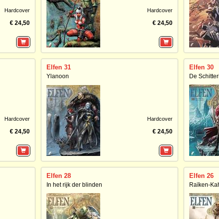
Hardcover
Hardcover
€ 24,50
€ 24,50
Elfen 31
Elfen 30
Ylanoon
De Schitter
Hardcover
Hardcover
€ 24,50
€ 24,50
Elfen 28
Elfen 26
In het rijk der blinden
Raïken-Kah