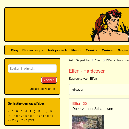
Blog
Nieuwe strips
Antiquarisch
Manga
Comics
Curiosa
Origine
Akim Stripwinkel
Elfen
Elfen - Hardcove
Elfen - Hardcover
Subreeks van:
Elfen
Zoeken
Uitgebreid zoeken
uitgaven
Elfen 35
Series/helden op alfabet
De haven der Schaduwen
a
b
c
d
e
f
g
h
i
j
k
l
m
n
o
p
q
r
s
t
u
v
w
x
y
z
cijfers