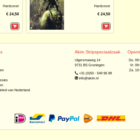
Hardcover
Hardcover
€ 24,50
€ 24,50
ns
Akim Stripspeciaalzaak
Openi
Ulgersmaweg 14
Do. 09
9731 BS Groningen
Vr. 09
jen
Za. 10
+31 (0)50 - 549 96 98
info@akim.nl
ssies
en
inkel van Nederland