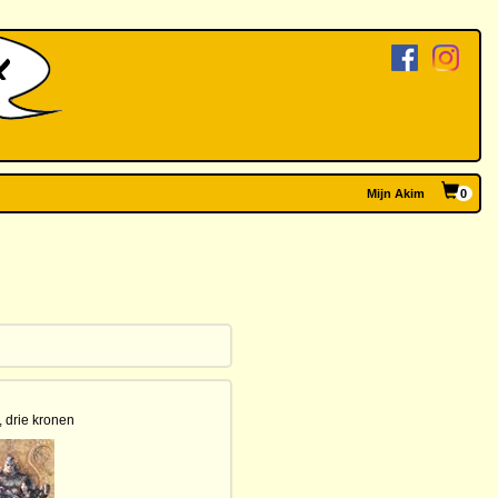
Mijn Akim
0
, drie kronen