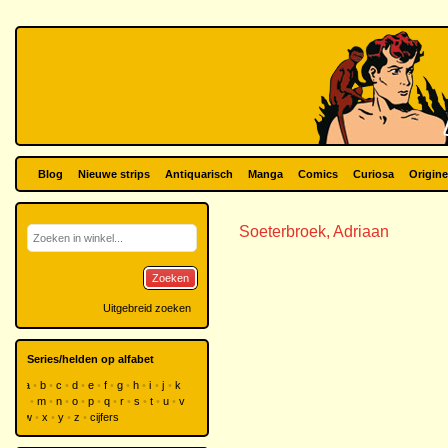
Blog
Nieuwe strips
Antiquarisch
Manga
Comics
Curiosa
Origine
Soeterbroek, Adriaan
Zoeken
Uitgebreid zoeken
Series/helden op alfabet
a
b
c
d
e
f
g
h
i
j
k
l
m
n
o
p
q
r
s
t
u
v
w
x
y
z
cijfers