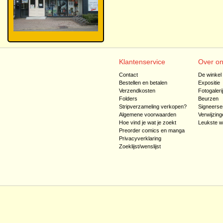
Klantenservice
Over o
Contact
De winkel
Bestellen en betalen
Expositie
Verzendkosten
Fotogaleri
Folders
Beurzen
Stripverzameling verkopen?
Signeerse
Algemene voorwaarden
Verwijzing
Hoe vind je wat je zoekt
Leukste w
Preorder comics en manga
Privacyverklaring
Zoeklijst/wenslijst