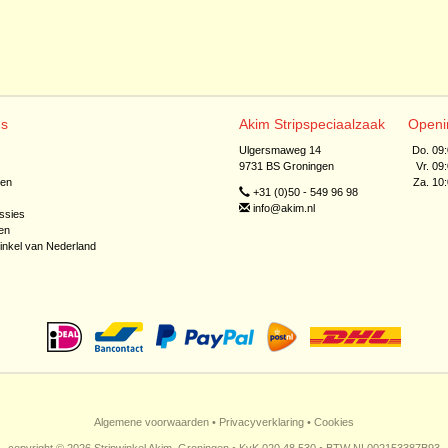
ns
Akim Stripspeciaalzaak
Openi
Ulgersmaweg 14
Do. 09
9731 BS Groningen
Vr. 09
jen
Za. 10
+31 (0)50 - 549 96 98
info@akim.nl
ssies
en
inkel van Nederland
Algemene voorwaarden
•
Privacyverklaring
•
Cookies
copyright © 2026 Stripwinkel Akim, Groningen • KvK 020 48 530 • BTW NL002153387B93