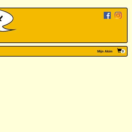
Mijn Akim
0