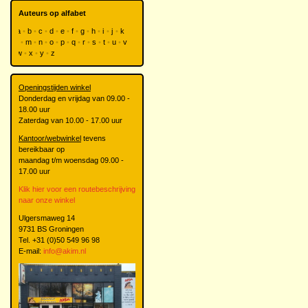
Auteurs op alfabet
a
b
c
d
e
f
g
h
i
j
k
l
m
n
o
p
q
r
s
t
u
v
w
x
y
z
Openingstijden winkel
Donderdag en vrijdag van 09.00 -
18.00 uur
Zaterdag van 10.00 - 17.00 uur
Kantoor/webwinkel
tevens
bereikbaar op
maandag t/m woensdag 09.00 -
17.00 uur
Klik hier voor een routebeschrijving
naar onze winkel
Ulgersmaweg 14
9731 BS Groningen
Tel. +31 (0)50 549 96 98
E-mail:
info@akim.nl