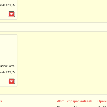
ands € 19,95
rading Cards
ands € 29,95
ns
Akim Stripspeciaalzaak
Openi