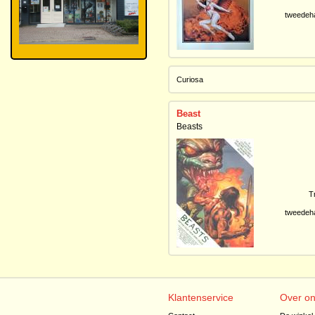
tweedeh
Curiosa
Beast
Beasts
T
tweedeh
Klantenservice
Over o