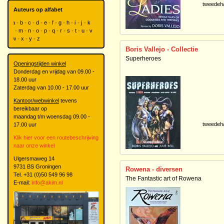
tweedeh
Auteurs op alfabet
a
b
c
d
e
f
g
h
i
j
k
l
m
n
o
p
q
r
s
t
u
v
w
x
y
z
Boris Vallejo - Collectie
Superheroes
Openingstijden winkel
Donderdag en vrijdag van 09.00 -
18.00 uur
Zaterdag van 10.00 - 17.00 uur
Kantoor/webwinkel
tevens
bereikbaar op
maandag t/m woensdag 09.00 -
tweedeh
17.00 uur
Klik hier voor een routebeschrijving
naar onze winkel
Ulgersmaweg 14
9731 BS Groningen
Rowena - diversen
Tel. +31 (0)50 549 96 98
The Fantastic art of Rowena
E-mail:
info@akim.nl