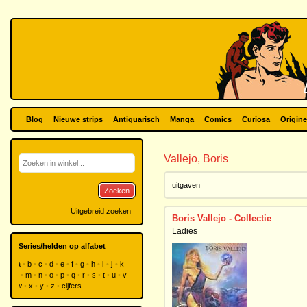
Blog
Nieuwe strips
Antiquarisch
Manga
Comics
Curiosa
Origine
Vallejo, Boris
uitgaven
Zoeken
Uitgebreid zoeken
Boris Vallejo - Collectie
Ladies
Series/helden op alfabet
a
b
c
d
e
f
g
h
i
j
k
l
m
n
o
p
q
r
s
t
u
v
w
x
y
z
cijfers