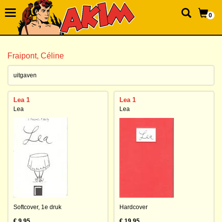
0
Fraipont, Céline
uitgaven
Lea 1
Lea 1
Lea
Lea
Softcover,
1e druk
Hardcover
€ 9,95
€ 19,95