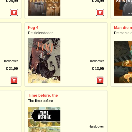
€ 24,99
€ 24,99
Fog 4
Man die n
De zielendoder
De man die
Hardcover
Hardcover
€ 21,99
€ 13,95
Time before, the
The time before
Hardcover