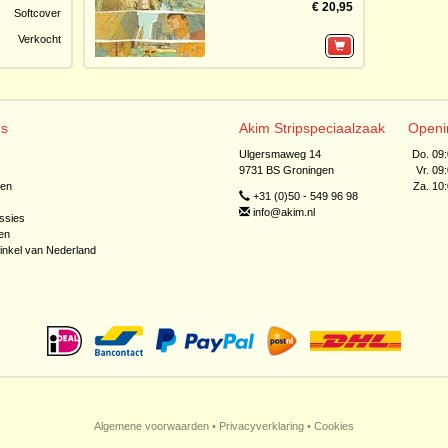
€ 20,95
Softcover
Verkocht
ns
Akim Stripspeciaalzaak
Openi
Ulgersmaweg 14
Do. 09
9731 BS Groningen
Vr. 09
jen
Za. 10
+31 (0)50 - 549 96 98
info@akim.nl
ssies
en
inkel van Nederland
Algemene voorwaarden
•
Privacyverklaring
•
Cookies