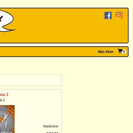
Mijn Akim
0
sia 1
a 1
Hardcover