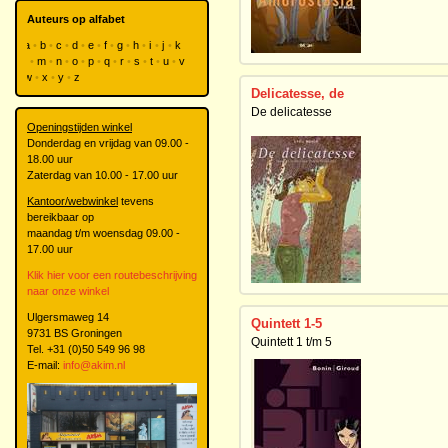
Auteurs op alfabet
a
b
c
d
e
f
g
h
i
j
k
l
m
n
o
p
q
r
s
t
u
v
w
x
y
z
Delicatesse, de
De delicatesse
Openingstijden winkel
Donderdag en vrijdag van 09.00 -
18.00 uur
Zaterdag van 10.00 - 17.00 uur
Kantoor/webwinkel
tevens
bereikbaar op
maandag t/m woensdag 09.00 -
17.00 uur
Klik hier voor een routebeschrijving
naar onze winkel
Ulgersmaweg 14
Quintett 1-5
9731 BS Groningen
Quintett 1 t/m 5
Tel. +31 (0)50 549 96 98
E-mail:
info@akim.nl