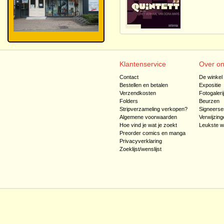
Klantenservice
Over o
Contact
De winkel
Bestellen en betalen
Expositie
Verzendkosten
Fotogaleri
Folders
Beurzen
Stripverzameling verkopen?
Signeerse
Algemene voorwaarden
Verwijzing
Hoe vind je wat je zoekt
Leukste w
Preorder comics en manga
Privacyverklaring
Zoeklijst/wenslijst