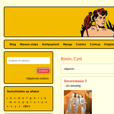
Blog
Nieuwe strips
Antiquarisch
Manga
Comics
Curiosa
Origine
Bonin, Cyril
uitgaven
Zoeken
Uitgebreid zoeken
Amorostasia 3
...en eeuwig
Series/helden op alfabet
a
b
c
d
e
f
g
h
i
j
k
l
m
n
o
p
q
r
s
t
u
v
w
x
y
z
cijfers