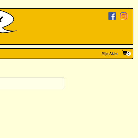
Mijn Akim
0