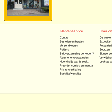
Klantenservice
Over o
Contact
De winkel
Bestellen en betalen
Expositie
Verzendkosten
Fotogaleri
Folders
Beurzen
Stripverzameling verkopen?
Signeerse
Algemene voorwaarden
Verwijzing
Hoe vind je wat je zoekt
Leukste w
Preorder comics en manga
Privacyverklaring
Zoeklijst/wenslijst