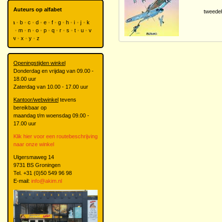
Auteurs op alfabet
tweede
a
b
c
d
e
f
g
h
i
j
k
l
m
n
o
p
q
r
s
t
u
v
w
x
y
z
Openingstijden winkel
Donderdag en vrijdag van 09.00 -
18.00 uur
Zaterdag van 10.00 - 17.00 uur
Kantoor/webwinkel
tevens
bereikbaar op
maandag t/m woensdag 09.00 -
17.00 uur
Klik hier voor een routebeschrijving
naar onze winkel
Ulgersmaweg 14
9731 BS Groningen
Tel. +31 (0)50 549 96 98
E-mail:
info@akim.nl