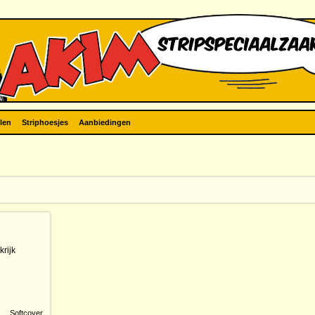
len
Striphoesjes
Aanbiedingen
krijk
Softcover