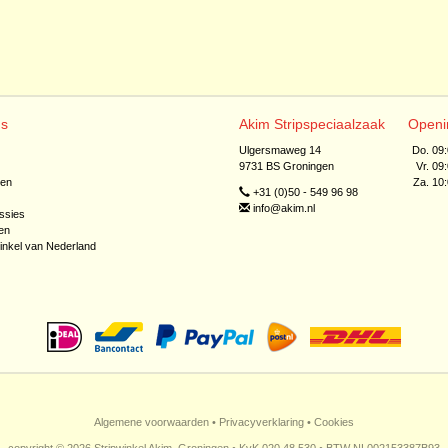
ns
Akim Stripspeciaalzaak
Openi
Ulgersmaweg 14
Do. 09
9731 BS Groningen
Vr. 09
jen
Za. 10
+31 (0)50 - 549 96 98
info@akim.nl
ssies
en
inkel van Nederland
Algemene voorwaarden
•
Privacyverklaring
•
Cookies
copyright © 2026 Stripwinkel Akim, Groningen • KvK 020 48 530 • BTW NL002153387B93