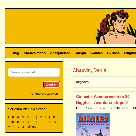
Blog
Nieuwe strips
Antiquarisch
Manga
Comics
Curiosa
Origine
Chauvin, Daniël
uitgaven
Zoeken
Uitgebreid zoeken
Collectie Avonturenstrips 30
Biggles - Avonturenstrips 8
Biggles vertelt over De slag om Fran
Series/helden op alfabet
a
b
c
d
e
f
g
h
i
j
k
l
m
n
o
p
q
r
s
t
u
v
w
x
y
z
cijfers