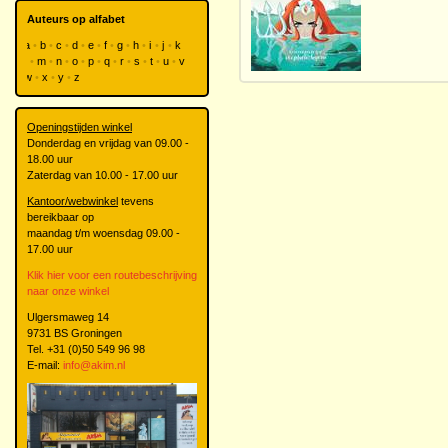
Auteurs op alfabet
a
b
c
d
e
f
g
h
i
j
k
l
m
n
o
p
q
r
s
t
u
v
w
x
y
z
Openingstijden winkel
Donderdag en vrijdag van 09.00 -
18.00 uur
Zaterdag van 10.00 - 17.00 uur
Kantoor/webwinkel
tevens
bereikbaar op
maandag t/m woensdag 09.00 -
17.00 uur
Klik hier voor een routebeschrijving
naar onze winkel
Ulgersmaweg 14
9731 BS Groningen
Tel. +31 (0)50 549 96 98
E-mail:
info@akim.nl