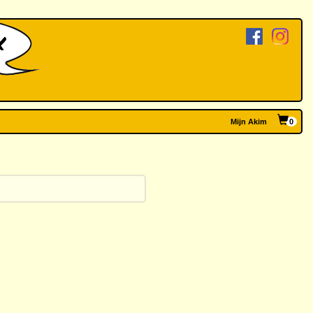
Mijn Akim
0