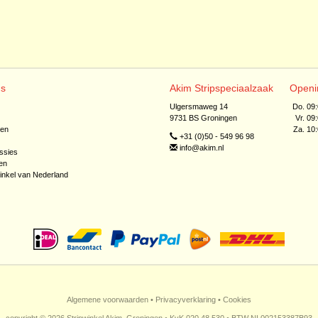
ns
Akim Stripspeciaalzaak
Openi
Ulgersmaweg 14
Do. 09
9731 BS Groningen
Vr. 09
jen
Za. 10
+31 (0)50 - 549 96 98
info@akim.nl
ssies
en
inkel van Nederland
Algemene voorwaarden
•
Privacyverklaring
•
Cookies
copyright © 2026 Stripwinkel Akim, Groningen • KvK 020 48 530 • BTW NL002153387B93