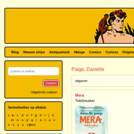
Blog
Nieuwe strips
Antiquarisch
Manga
Comics
Curiosa
Origine
Paige, Danielle
uitgaven
Zoeken
Uitgebreid zoeken
Mera
Tidebreaker
Series/helden op alfabet
a
b
c
d
e
f
g
h
i
j
k
l
m
n
o
p
q
r
s
t
u
v
w
x
y
z
cijfers