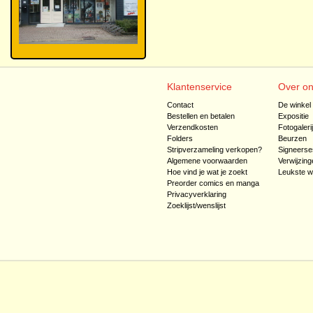
Klantenservice
Over o
Contact
De winkel
Bestellen en betalen
Expositie
Verzendkosten
Fotogaleri
Folders
Beurzen
Stripverzameling verkopen?
Signeerse
Algemene voorwaarden
Verwijzing
Hoe vind je wat je zoekt
Leukste w
Preorder comics en manga
Privacyverklaring
Zoeklijst/wenslijst