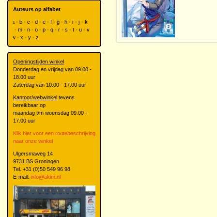
Auteurs op alfabet
a
b
c
d
e
f
g
h
i
j
k
l
m
n
o
p
q
r
s
t
u
v
w
x
y
z
Openingstijden winkel
Donderdag en vrijdag van 09.00 -
18.00 uur
Zaterdag van 10.00 - 17.00 uur
Kantoor/webwinkel
tevens
bereikbaar op
maandag t/m woensdag 09.00 -
17.00 uur
Klik hier voor een routebeschrijving
naar onze winkel
Ulgersmaweg 14
9731 BS Groningen
Tel. +31 (0)50 549 96 98
E-mail:
info@akim.nl