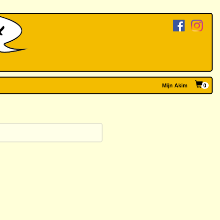
Mijn Akim
0