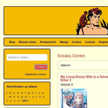
Blog
Nieuwe strips
Antiquarisch
Manga
Comics
Curiosa
Origine
Kosaka, Donten
uitgaven
Zoeken
Uitgebreid zoeken
My Lovey-Dovey Wife Is a Ston
Killer 3
Volume 3
Series/helden op alfabet
a
b
c
d
e
f
g
h
i
j
k
l
m
n
o
p
q
r
s
t
u
v
w
x
y
z
cijfers