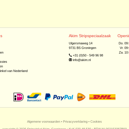
ns
Akim Stripspeciaalzaak
Openi
Ulgersmaweg 14
Do. 09
9731 BS Groningen
Vr. 09
jen
Za. 10
+31 (0)50 - 549 96 98
info@akim.nl
ssies
en
inkel van Nederland
Algemene voorwaarden
•
Privacyverklaring
•
Cookies
copyright © 2026 Stripwinkel Akim, Groningen • KvK 020 48 530 • BTW NL002153387B93