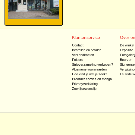
Klantenservice
Over o
Contact
De winkel
Bestellen en betalen
Expositie
Verzendkosten
Fotogaleri
Folders
Beurzen
Stripverzameling verkopen?
Signeerse
Algemene voorwaarden
Verwijzing
Hoe vind je wat je zoekt
Leukste w
Preorder comics en manga
Privacyverklaring
Zoeklijst/wenslijst