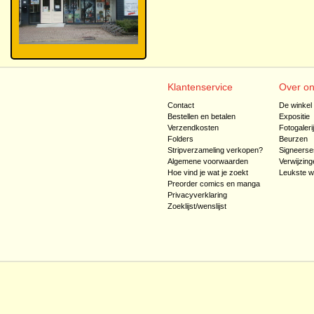
Klantenservice
Over o
Contact
De winkel
Bestellen en betalen
Expositie
Verzendkosten
Fotogaleri
Folders
Beurzen
Stripverzameling verkopen?
Signeerse
Algemene voorwaarden
Verwijzing
Hoe vind je wat je zoekt
Leukste w
Preorder comics en manga
Privacyverklaring
Zoeklijst/wenslijst