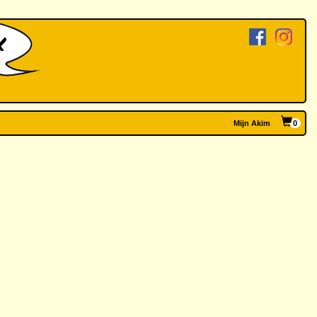
Mijn Akim
0