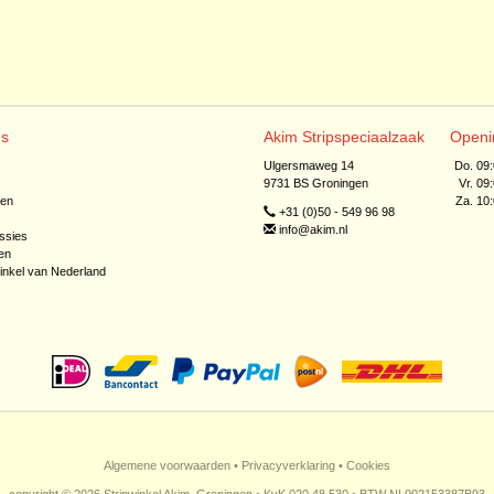
ns
Akim Stripspeciaalzaak
Openi
Ulgersmaweg 14
Do. 09
9731 BS Groningen
Vr. 09
jen
Za. 10
+31 (0)50 - 549 96 98
info@akim.nl
ssies
en
inkel van Nederland
Algemene voorwaarden
•
Privacyverklaring
•
Cookies
copyright © 2026 Stripwinkel Akim, Groningen • KvK 020 48 530 • BTW NL002153387B93