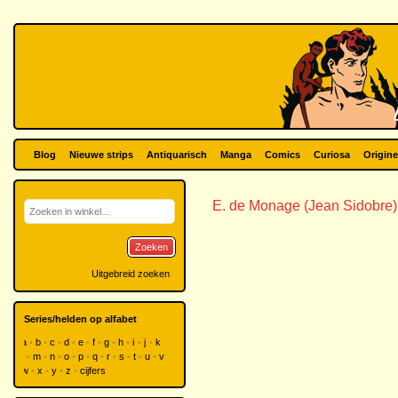
Blog
Nieuwe strips
Antiquarisch
Manga
Comics
Curiosa
Origine
E. de Monage (Jean Sidobre)
Zoeken
Uitgebreid zoeken
Series/helden op alfabet
a
b
c
d
e
f
g
h
i
j
k
l
m
n
o
p
q
r
s
t
u
v
w
x
y
z
cijfers