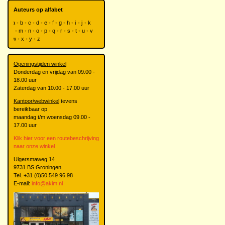
Auteurs op alfabet
a
b
c
d
e
f
g
h
i
j
k
l
m
n
o
p
q
r
s
t
u
v
w
x
y
z
Openingstijden winkel
Donderdag en vrijdag van 09.00 -
18.00 uur
Zaterdag van 10.00 - 17.00 uur
Kantoor/webwinkel
tevens
bereikbaar op
maandag t/m woensdag 09.00 -
17.00 uur
Klik hier voor een routebeschrijving
naar onze winkel
Ulgersmaweg 14
9731 BS Groningen
Tel. +31 (0)50 549 96 98
E-mail:
info@akim.nl