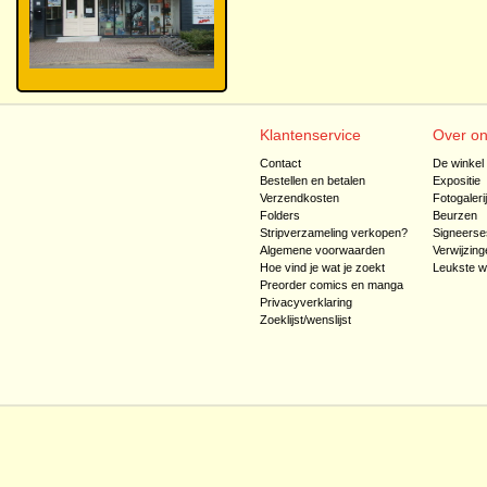
Klantenservice
Over o
Contact
De winkel
Bestellen en betalen
Expositie
Verzendkosten
Fotogaleri
Folders
Beurzen
Stripverzameling verkopen?
Signeerse
Algemene voorwaarden
Verwijzing
Hoe vind je wat je zoekt
Leukste w
Preorder comics en manga
Privacyverklaring
Zoeklijst/wenslijst