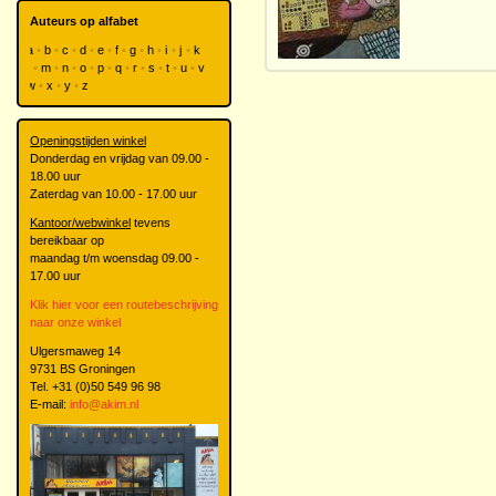
Auteurs op alfabet
a
b
c
d
e
f
g
h
i
j
k
l
m
n
o
p
q
r
s
t
u
v
w
x
y
z
Openingstijden winkel
Donderdag en vrijdag van 09.00 -
18.00 uur
Zaterdag van 10.00 - 17.00 uur
Kantoor/webwinkel
tevens
bereikbaar op
maandag t/m woensdag 09.00 -
17.00 uur
Klik hier voor een routebeschrijving
naar onze winkel
Ulgersmaweg 14
9731 BS Groningen
Tel. +31 (0)50 549 96 98
E-mail:
info@akim.nl