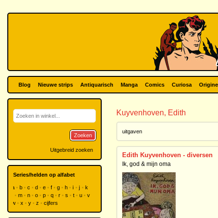
Blog
Nieuwe strips
Antiquarisch
Manga
Comics
Curiosa
Origine
Kuyvenhoven, Edith
uitgaven
Zoeken
Uitgebreid zoeken
Edith Kuyvenhoven - diversen
Ik, god & mijn oma
Series/helden op alfabet
a
b
c
d
e
f
g
h
i
j
k
l
m
n
o
p
q
r
s
t
u
v
w
x
y
z
cijfers