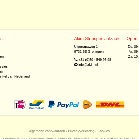
ns
Akim Stripspeciaalzaak
Openi
Ulgersmaweg 14
Do. 09
9731 BS Groningen
Vr. 09
jen
Za. 10
+31 (0)50 - 549 96 98
info@akim.nl
ssies
en
inkel van Nederland
Algemene voorwaarden
•
Privacyverklaring
•
Cookies
copyright © 2026 Stripwinkel Akim, Groningen • KvK 020 48 530 • BTW NL002153387B93