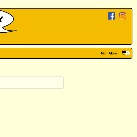
Mijn Akim
0