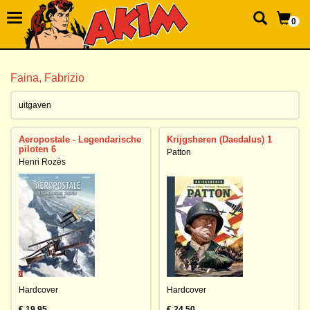
0
Faina, Fabrizio
uitgaven
Aeropostale - Legendarische
Krijgsheren (Daedalus) 1
piloten 6
Patton
Henri Rozès
Hardcover
Hardcover
€ 19,95
€ 24,50