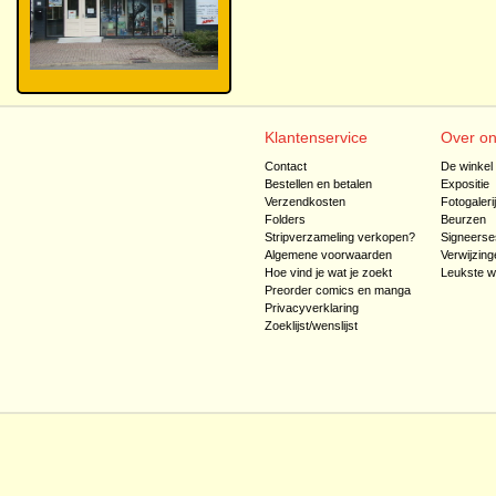
Klantenservice
Over o
Contact
De winkel
Bestellen en betalen
Expositie
Verzendkosten
Fotogaleri
Folders
Beurzen
Stripverzameling verkopen?
Signeerse
Algemene voorwaarden
Verwijzing
Hoe vind je wat je zoekt
Leukste w
Preorder comics en manga
Privacyverklaring
Zoeklijst/wenslijst