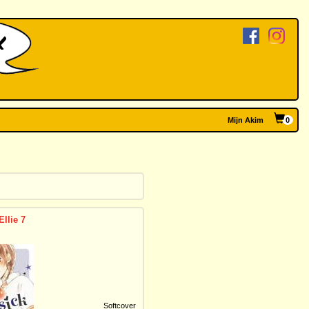
Mijn Akim
0
Ellie 7
Softcover