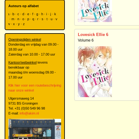
Auteurs op alfabet
a
b
c
d
e
f
g
h
i
j
k
l
m
n
o
p
q
r
s
t
u
v
w
x
y
z
Lovesick Ellie 6
Openingstijden winkel
Volume 6
Donderdag en vrijdag van 09.00 -
18.00 uur
Zaterdag van 10.00 - 17.00 uur
Kantoor/webwinkel
tevens
bereikbaar op
maandag t/m woensdag 09.00 -
17.00 uur
Klik hier voor een routebeschrijving
naar onze winkel
Ulgersmaweg 14
9731 BS Groningen
Tel. +31 (0)50 549 96 98
E-mail:
info@akim.nl