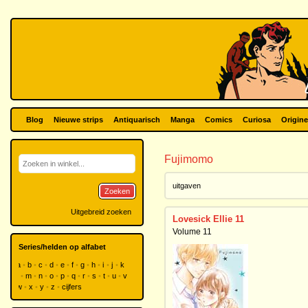
Blog
Nieuwe strips
Antiquarisch
Manga
Comics
Curiosa
Origine
Fujimomo
uitgaven
Zoeken
Uitgebreid zoeken
Lovesick Ellie 11
Volume 11
Series/helden op alfabet
a
b
c
d
e
f
g
h
i
j
k
l
m
n
o
p
q
r
s
t
u
v
w
x
y
z
cijfers