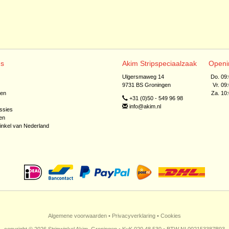
ns
Akim Stripspeciaalzaak
Openi
Ulgersmaweg 14
Do. 09
9731 BS Groningen
Vr. 09
jen
Za. 10
+31 (0)50 - 549 96 98
info@akim.nl
ssies
en
inkel van Nederland
Algemene voorwaarden
•
Privacyverklaring
•
Cookies
copyright © 2026 Stripwinkel Akim, Groningen • KvK 020 48 530 • BTW NL002153387B93