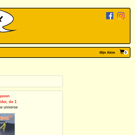
Mijn Akim
0
gaven
der, de 1
he universe