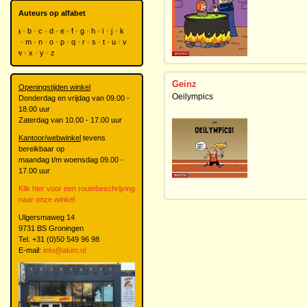
Auteurs op alfabet
a
b
c
d
e
f
g
h
i
j
k
l
m
n
o
p
q
r
s
t
u
v
w
x
y
z
Geinz
Openingstijden winkel
Oeilympics
Donderdag en vrijdag van 09.00 -
18.00 uur
Zaterdag van 10.00 - 17.00 uur
Kantoor/webwinkel
tevens
bereikbaar op
maandag t/m woensdag 09.00 -
17.00 uur
Klik hier voor een routebeschrijving
naar onze winkel
Ulgersmaweg 14
9731 BS Groningen
Tel. +31 (0)50 549 96 98
E-mail:
info@akim.nl