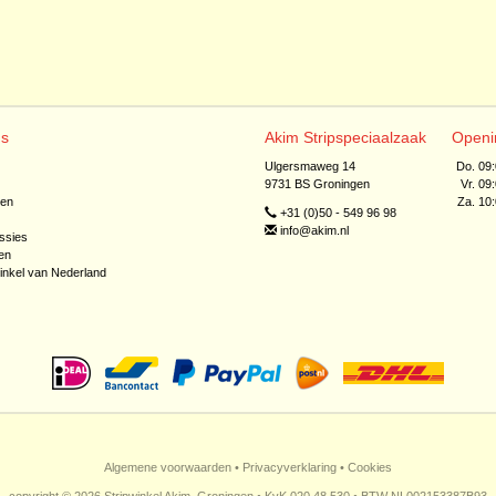
ns
Akim Stripspeciaalzaak
Openi
Ulgersmaweg 14
Do. 09
9731 BS Groningen
Vr. 09
jen
Za. 10
+31 (0)50 - 549 96 98
info@akim.nl
ssies
en
inkel van Nederland
Algemene voorwaarden
•
Privacyverklaring
•
Cookies
copyright © 2026 Stripwinkel Akim, Groningen • KvK 020 48 530 • BTW NL002153387B93