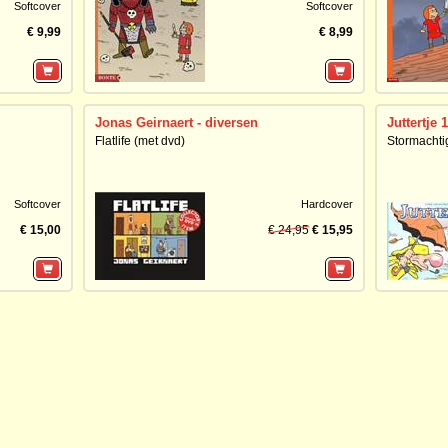
Softcover
Softcover
€ 9,99
€ 8,99
Jonas Geirnaert - diversen
Juttertje 1
Flatlife (met dvd)
Stormachti
Softcover
Hardcover
€ 15,00
€ 24,95
€ 15,95