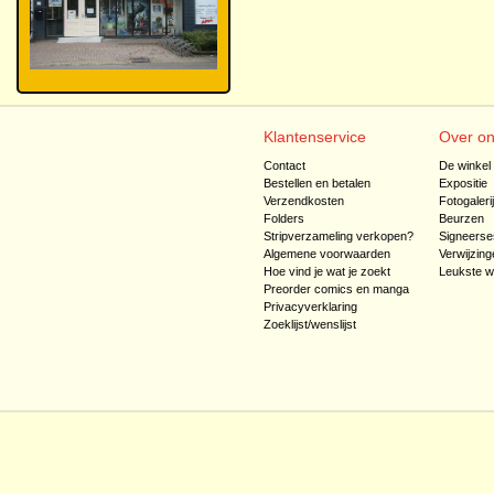
Klantenservice
Over o
Contact
De winkel
Bestellen en betalen
Expositie
Verzendkosten
Fotogaleri
Folders
Beurzen
Stripverzameling verkopen?
Signeerse
Algemene voorwaarden
Verwijzing
Hoe vind je wat je zoekt
Leukste w
Preorder comics en manga
Privacyverklaring
Zoeklijst/wenslijst