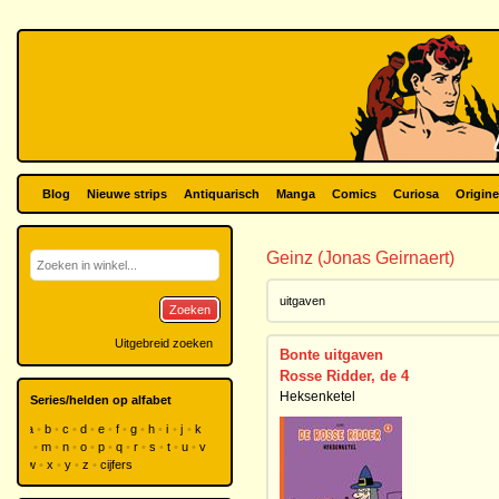
Blog
Nieuwe strips
Antiquarisch
Manga
Comics
Curiosa
Origine
Geinz (Jonas Geirnaert)
uitgaven
Zoeken
Uitgebreid zoeken
Bonte uitgaven
Rosse Ridder, de 4
Heksenketel
Series/helden op alfabet
a
b
c
d
e
f
g
h
i
j
k
l
m
n
o
p
q
r
s
t
u
v
w
x
y
z
cijfers