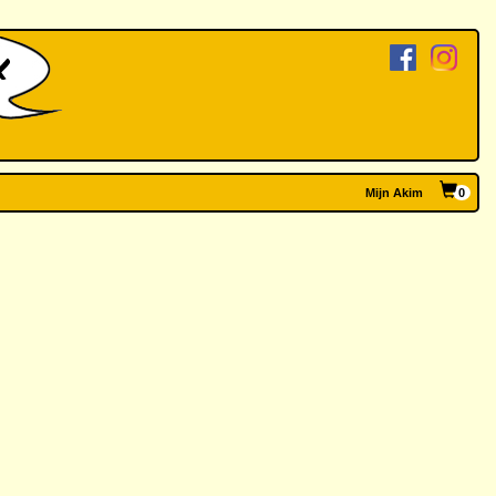
Mijn Akim
0