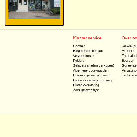
Klantenservice
Over o
Contact
De winkel
Bestellen en betalen
Expositie
Verzendkosten
Fotogaleri
Folders
Beurzen
Stripverzameling verkopen?
Signeerse
Algemene voorwaarden
Verwijzing
Hoe vind je wat je zoekt
Leukste w
Preorder comics en manga
Privacyverklaring
Zoeklijst/wenslijst