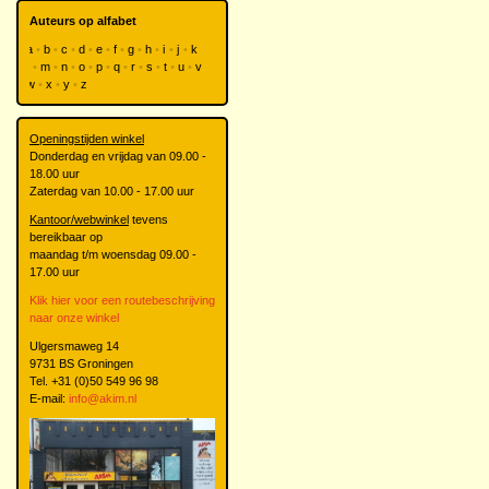
Auteurs op alfabet
a
b
c
d
e
f
g
h
i
j
k
l
m
n
o
p
q
r
s
t
u
v
w
x
y
z
Openingstijden winkel
Donderdag en vrijdag van 09.00 -
18.00 uur
Zaterdag van 10.00 - 17.00 uur
Kantoor/webwinkel
tevens
bereikbaar op
maandag t/m woensdag 09.00 -
17.00 uur
Klik hier voor een routebeschrijving
naar onze winkel
Ulgersmaweg 14
9731 BS Groningen
Tel. +31 (0)50 549 96 98
E-mail:
info@akim.nl