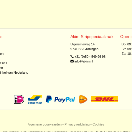
ns
Akim Stripspeciaalzaak
Openi
Ulgersmaweg 14
Do. 09
9731 BS Groningen
Vr. 09
jen
Za. 10
+31 (0)50 - 549 96 98
info@akim.nl
ssies
en
inkel van Nederland
Algemene voorwaarden
•
Privacyverklaring
•
Cookies
copyright © 2026 Stripwinkel Akim, Groningen • KvK 020 48 530 • BTW NL002153387B93