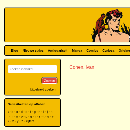
Blog
Nieuwe strips
Antiquarisch
Manga
Comics
Curiosa
Origine
Cohen, Ivan
Zoeken
Uitgebreid zoeken
Series/helden op alfabet
a
b
c
d
e
f
g
h
i
j
k
l
m
n
o
p
q
r
s
t
u
v
w
x
y
z
cijfers