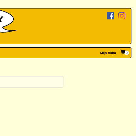
Mijn Akim
0