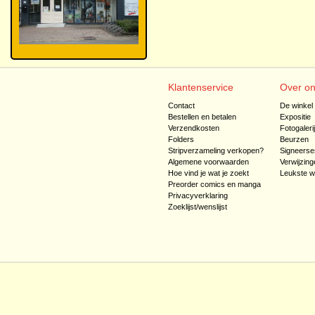
Klantenservice
Over o
Contact
De winkel
Bestellen en betalen
Expositie
Verzendkosten
Fotogaleri
Folders
Beurzen
Stripverzameling verkopen?
Signeerse
Algemene voorwaarden
Verwijzing
Hoe vind je wat je zoekt
Leukste w
Preorder comics en manga
Privacyverklaring
Zoeklijst/wenslijst