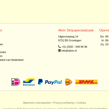
ns
Akim Stripspeciaalzaak
Openi
Ulgersmaweg 14
Do. 09
9731 BS Groningen
Vr. 09
jen
Za. 10
+31 (0)50 - 549 96 98
info@akim.nl
ssies
en
inkel van Nederland
Algemene voorwaarden
•
Privacyverklaring
•
Cookies
copyright © 2026 Stripwinkel Akim, Groningen • KvK 020 48 530 • BTW NL002153387B93