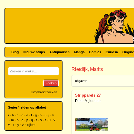
Blog
Nieuwe strips
Antiquarisch
Manga
Comics
Curiosa
Origine
Rietdijk, Marits
uitgaven
Zoeken
Uitgebreid zoeken
Stripparels 27
Peter Mijleneter
Series/helden op alfabet
a
b
c
d
e
f
g
h
i
j
k
l
m
n
o
p
q
r
s
t
u
v
w
x
y
z
cijfers