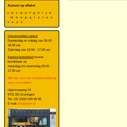
Auteurs op alfabet
a
b
c
d
e
f
g
h
i
j
k
l
m
n
o
p
q
r
s
t
u
v
w
x
y
z
Openingstijden winkel
Donderdag en vrijdag van 09.00 -
18.00 uur
Zaterdag van 10.00 - 17.00 uur
Kantoor/webwinkel
tevens
bereikbaar op
maandag t/m woensdag 09.00 -
17.00 uur
Klik hier voor een routebeschrijving
naar onze winkel
Ulgersmaweg 14
9731 BS Groningen
Tel. +31 (0)50 549 96 98
E-mail:
info@akim.nl