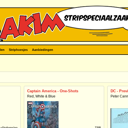
len
Striphoesjes
Aanbiedingen
Captain America - One-Shots
DC - Prev
Red, White & Blue
Peter Cann
+Stofomslag
TPB