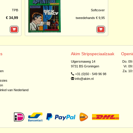
TPB
Softcover
€ 34,99
tweedehands € 9,95
ns
Akim Stripspeciaalzaak
Openi
Ulgersmaweg 14
Do. 09
9731 BS Groningen
Vr. 09
jen
Za. 10
+31 (0)50 - 549 96 98
info@akim.nl
ssies
en
inkel van Nederland