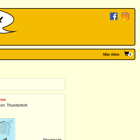
Mijn Akim
0
iew
on: Thunderbolt
Persdossier