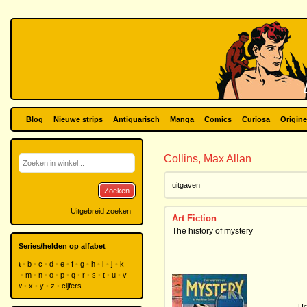
Blog
Nieuwe strips
Antiquarisch
Manga
Comics
Curiosa
Origine
Collins, Max Allan
uitgaven
Zoeken
Uitgebreid zoeken
Art Fiction
The history of mystery
Series/helden op alfabet
a
b
c
d
e
f
g
h
i
j
k
l
m
n
o
p
q
r
s
t
u
v
w
x
y
z
cijfers
Hc