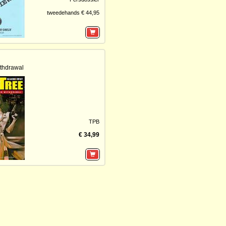
tweedehands € 44,95
thdrawal
TPB
€ 34,99