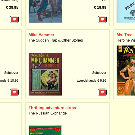
€ 39,95
€ 19,99
Mike Hammer
Ms. Tree
The Sudden Trap & Other Stories
Heroine Wi
Softcover
Softcover
ands € 10,95
tweedehands € 9,95
Thrilling adventure strips
The Russian Exchange