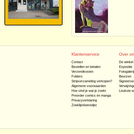
Klantenservice
Over o
Contact
De winkel
Bestellen en betalen
Expositie
Verzendkosten
Fotogaleri
Folders
Beurzen
Stripverzameling verkopen?
Signeerse
Algemene voorwaarden
Verwijzing
Hoe vind je wat je zoekt
Leukste w
Preorder comics en manga
Privacyverklaring
Zoeklijst/wenslijst