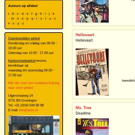
Auteurs op alfabet
a
b
c
d
e
f
g
h
i
j
k
l
m
n
o
p
q
r
s
t
u
v
w
x
y
z
Hellevaart
Openingstijden winkel
Hellevaart
Donderdag en vrijdag van 09.00 -
18.00 uur
Zaterdag van 10.00 - 17.00 uur
Kantoor/webwinkel
tevens
bereikbaar op
maandag t/m woensdag 09.00 -
17.00 uur
tweedeh
Klik hier voor een routebeschrijving
naar onze winkel
Ulgersmaweg 14
9731 BS Groningen
Tel. +31 (0)50 549 96 98
Ms. Tree
E-mail:
info@akim.nl
Deadline