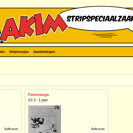
len
Striphoesjes
Aanbiedingen
Fanimanga
V2.3 - 1 jaar
Softcover
Softcover