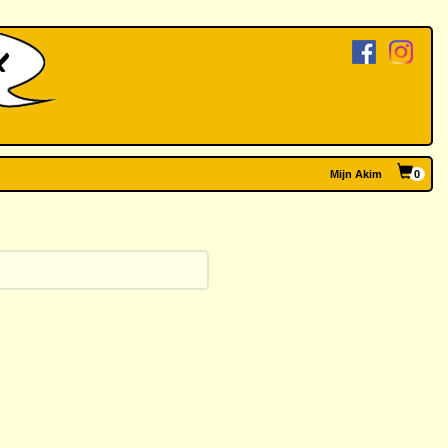
Mijn Akim
0