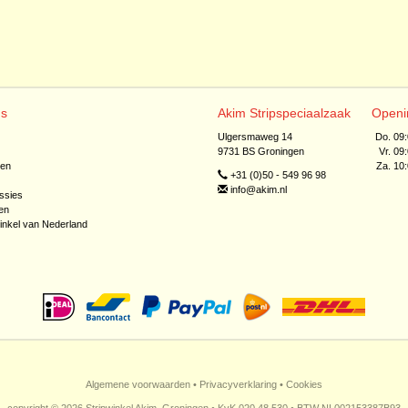
ns
Akim Stripspeciaalzaak
Openi
Ulgersmaweg 14
Do. 09
9731 BS Groningen
Vr. 09
jen
Za. 10
+31 (0)50 - 549 96 98
info@akim.nl
ssies
en
inkel van Nederland
Algemene voorwaarden
•
Privacyverklaring
•
Cookies
copyright © 2026 Stripwinkel Akim, Groningen • KvK 020 48 530 • BTW NL002153387B93