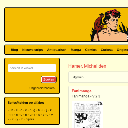
Blog
Nieuwe strips
Antiquarisch
Manga
Comics
Curiosa
Origine
Hamer, Michel den
uitgaven
Zoeken
Uitgebreid zoeken
Fanimanga
Fanimanga - V 2.3
Series/helden op alfabet
a
b
c
d
e
f
g
h
i
j
k
l
m
n
o
p
q
r
s
t
u
v
w
x
y
z
cijfers