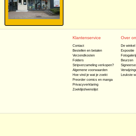
Klantenservice
Over o
Contact
De winkel
Bestellen en betalen
Expositie
Verzendkosten
Fotogaleri
Folders
Beurzen
Stripverzameling verkopen?
Signeerse
Algemene voorwaarden
Verwijzing
Hoe vind je wat je zoekt
Leukste w
Preorder comics en manga
Privacyverklaring
Zoeklijst/wenslijst