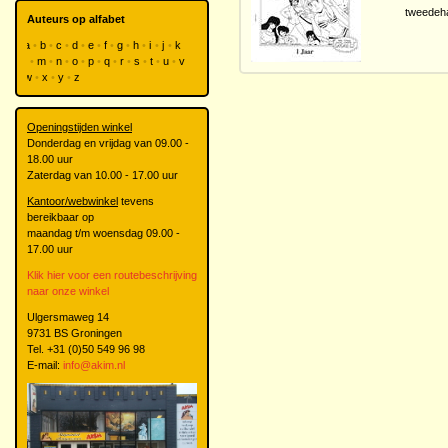
tweedeh
Auteurs op alfabet
a
b
c
d
e
f
g
h
i
j
k
l
m
n
o
p
q
r
s
t
u
v
w
x
y
z
Openingstijden winkel
Donderdag en vrijdag van 09.00 -
18.00 uur
Zaterdag van 10.00 - 17.00 uur
Kantoor/webwinkel
tevens
bereikbaar op
maandag t/m woensdag 09.00 -
17.00 uur
Klik hier voor een routebeschrijving
naar onze winkel
Ulgersmaweg 14
9731 BS Groningen
Tel. +31 (0)50 549 96 98
E-mail:
info@akim.nl