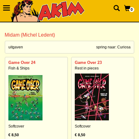
0
Midam (Michel Ledent)
uitgaven
spring naar:
Curiosa
Game Over 24
Game Over 23
Fish & Ships
Rest in pieces
Softcover
Softcover
€ 8,50
€ 8,50