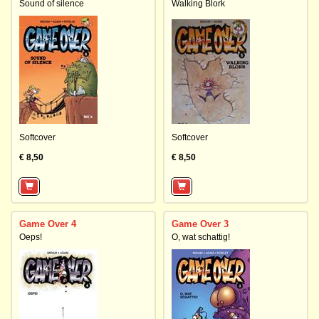
Sound of silence
Walking Blork
Softcover
Softcover
€ 8,50
€ 8,50
Game Over 4
Game Over 3
Oeps!
O, wat schattig!