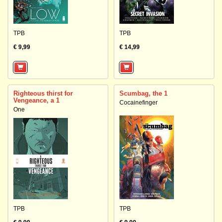
TPB
TPB
€ 9,99
€ 14,99
Righteous thirst for
Scumbag, the 1
Vengeance, a 1
Cocainefinger
One
TPB
TPB