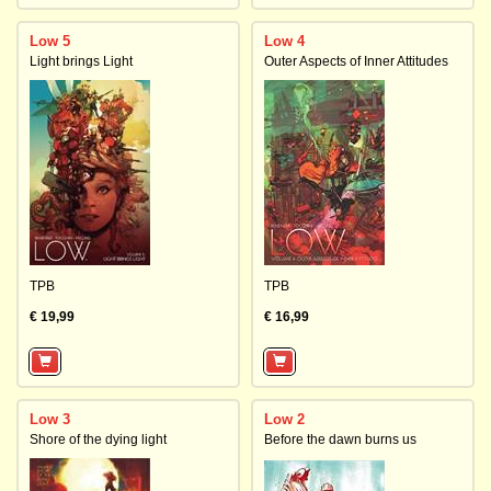
Low 5
Low 4
Light brings Light
Outer Aspects of Inner Attitudes
TPB
TPB
€ 19,99
€ 16,99
Low 3
Low 2
Shore of the dying light
Before the dawn burns us