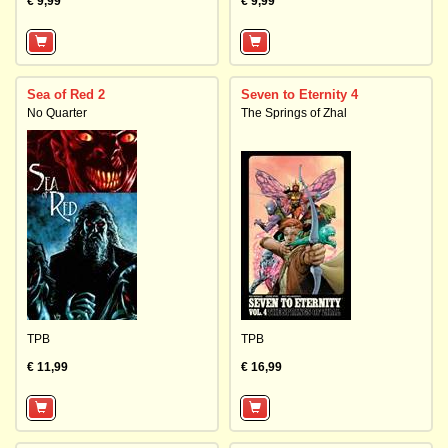
€ 9,99
€ 9,99
Sea of Red 2
Seven to Eternity 4
No Quarter
The Springs of Zhal
TPB
TPB
€ 11,99
€ 16,99