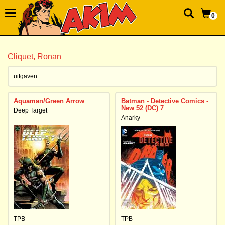
0
Cliquet, Ronan
uitgaven
Aquaman/Green Arrow
Batman - Detective Comics -
New 52 (DC) 7
Deep Target
Anarky
TPB
TPB