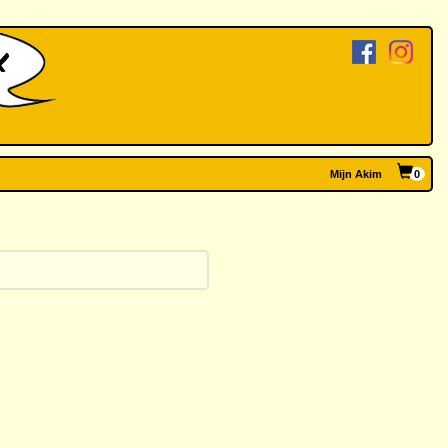
Mijn Akim
0