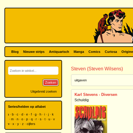
Blog
Nieuwe strips
Antiquarisch
Manga
Comics
Curiosa
Origine
Steven (Steven Wilsens)
uitgaven
Zoeken
Uitgebreid zoeken
Karl Stevens - Diversen
Schuldig
Series/helden op alfabet
a
b
c
d
e
f
g
h
i
j
k
l
m
n
o
p
q
r
s
t
u
v
w
x
y
z
cijfers