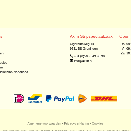
ns
Akim Stripspeciaalzaak
Openi
Ulgersmaweg 14
Do. 09
9731 BS Groningen
Vr. 09
jen
Za. 10
+31 (0)50 - 549 96 98
info@akim.nl
ssies
en
inkel van Nederland
Algemene voorwaarden
•
Privacyverklaring
•
Cookies
copyright © 2026 Stripwinkel Akim, Groningen • KvK 020 48 530 • BTW NL002153387B93