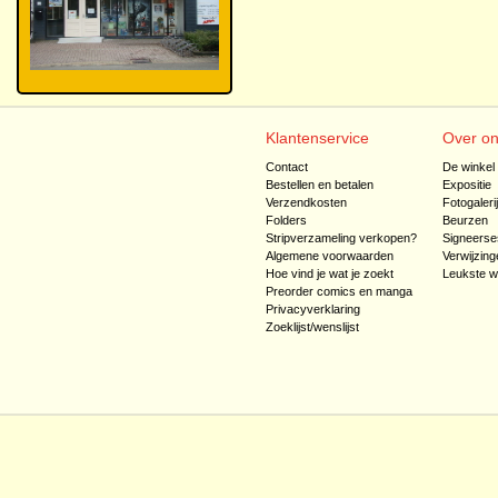
Klantenservice
Over o
Contact
De winkel
Bestellen en betalen
Expositie
Verzendkosten
Fotogaleri
Folders
Beurzen
Stripverzameling verkopen?
Signeerse
Algemene voorwaarden
Verwijzing
Hoe vind je wat je zoekt
Leukste w
Preorder comics en manga
Privacyverklaring
Zoeklijst/wenslijst