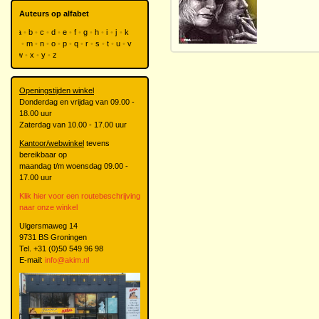
Auteurs op alfabet
a
b
c
d
e
f
g
h
i
j
k
l
m
n
o
p
q
r
s
t
u
v
w
x
y
z
Openingstijden winkel
Donderdag en vrijdag van 09.00 -
18.00 uur
Zaterdag van 10.00 - 17.00 uur
Kantoor/webwinkel
tevens
bereikbaar op
maandag t/m woensdag 09.00 -
17.00 uur
Klik hier voor een routebeschrijving
naar onze winkel
Ulgersmaweg 14
9731 BS Groningen
Tel. +31 (0)50 549 96 98
E-mail:
info@akim.nl