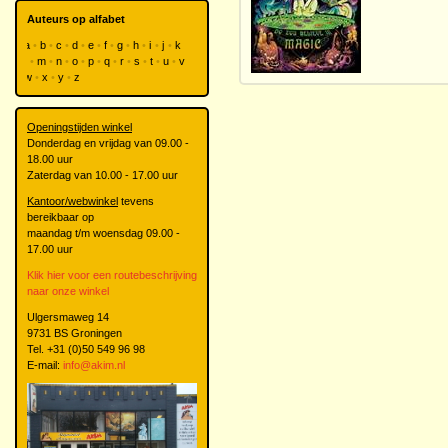
Auteurs op alfabet
a
b
c
d
e
f
g
h
i
j
k
l
m
n
o
p
q
r
s
t
u
v
w
x
y
z
Openingstijden winkel
Donderdag en vrijdag van 09.00 -
18.00 uur
Zaterdag van 10.00 - 17.00 uur
Kantoor/webwinkel
tevens
bereikbaar op
maandag t/m woensdag 09.00 -
17.00 uur
Klik hier voor een routebeschrijving
naar onze winkel
Ulgersmaweg 14
9731 BS Groningen
Tel. +31 (0)50 549 96 98
E-mail:
info@akim.nl