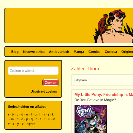
Blog
Nieuwe strips
Antiquarisch
Manga
Comics
Curiosa
Origine
Zahler, Thom
uitgaven
Zoeken
Uitgebreid zoeken
My Little Pony: Friendship is M
Do You Believe in Magic?
Series/helden op alfabet
a
b
c
d
e
f
g
h
i
j
k
l
m
n
o
p
q
r
s
t
u
v
w
x
y
z
cijfers