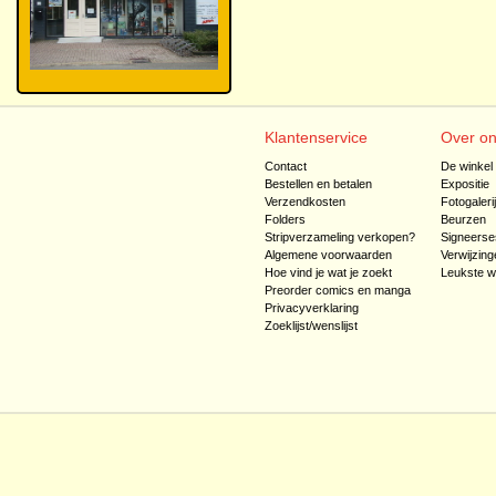
Klantenservice
Over o
Contact
De winkel
Bestellen en betalen
Expositie
Verzendkosten
Fotogaleri
Folders
Beurzen
Stripverzameling verkopen?
Signeerse
Algemene voorwaarden
Verwijzing
Hoe vind je wat je zoekt
Leukste w
Preorder comics en manga
Privacyverklaring
Zoeklijst/wenslijst