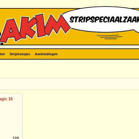
len
Striphoesjes
Aanbiedingen
agic 16
TPB