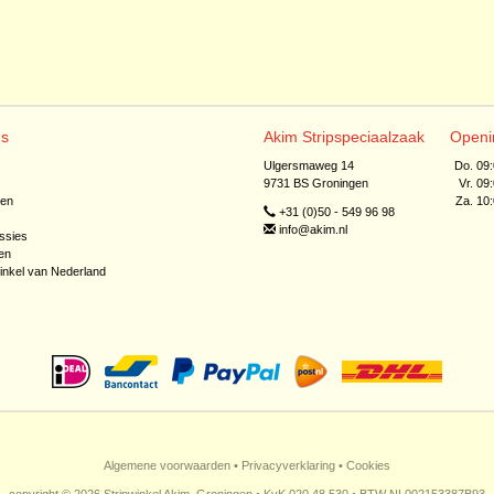
ns
Akim Stripspeciaalzaak
Openi
Ulgersmaweg 14
Do. 09
9731 BS Groningen
Vr. 09
jen
Za. 10
+31 (0)50 - 549 96 98
info@akim.nl
ssies
en
inkel van Nederland
Algemene voorwaarden
•
Privacyverklaring
•
Cookies
copyright © 2026 Stripwinkel Akim, Groningen • KvK 020 48 530 • BTW NL002153387B93