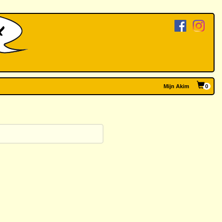
Mijn Akim
0