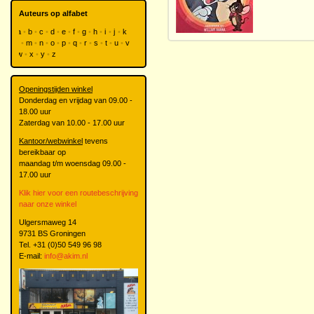
Auteurs op alfabet
a
b
c
d
e
f
g
h
i
j
k
l
m
n
o
p
q
r
s
t
u
v
w
x
y
z
Openingstijden winkel
Donderdag en vrijdag van 09.00 -
18.00 uur
Zaterdag van 10.00 - 17.00 uur
Kantoor/webwinkel
tevens
bereikbaar op
maandag t/m woensdag 09.00 -
17.00 uur
Klik hier voor een routebeschrijving
naar onze winkel
Ulgersmaweg 14
9731 BS Groningen
Tel. +31 (0)50 549 96 98
E-mail:
info@akim.nl