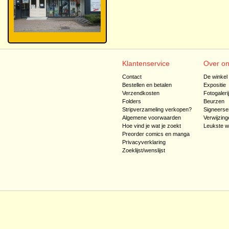
Klantenservice
Over o
Contact
De winkel
Bestellen en betalen
Expositie
Verzendkosten
Fotogaleri
Folders
Beurzen
Stripverzameling verkopen?
Signeerse
Algemene voorwaarden
Verwijzing
Hoe vind je wat je zoekt
Leukste w
Preorder comics en manga
Privacyverklaring
Zoeklijst/wenslijst