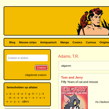
Blog
Nieuwe strips
Antiquarisch
Manga
Comics
Curiosa
Origine
Adams, T.R.
uitgaven
Zoeken
Uitgebreid zoeken
Tom and Jerry
Fifty Years of cat and mouse
Series/helden op alfabet
a
b
c
d
e
f
g
h
i
j
k
l
m
n
o
p
q
r
s
t
u
v
w
x
y
z
cijfers
Hc+Stofom