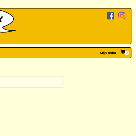
Mijn Akim
0