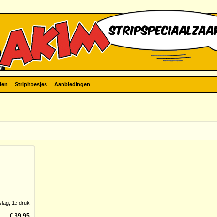
len
Striphoesjes
Aanbiedingen
slag,
1e druk
€ 39,95