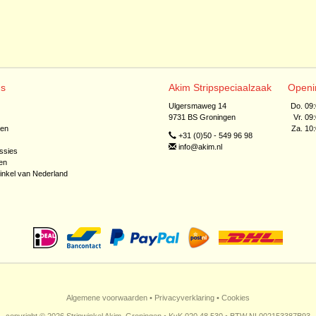
ns
Akim Stripspeciaalzaak
Openi
Ulgersmaweg 14
Do. 09
9731 BS Groningen
Vr. 09
jen
Za. 10
+31 (0)50 - 549 96 98
info@akim.nl
ssies
en
inkel van Nederland
Algemene voorwaarden
•
Privacyverklaring
•
Cookies
copyright © 2026 Stripwinkel Akim, Groningen • KvK 020 48 530 • BTW NL002153387B93