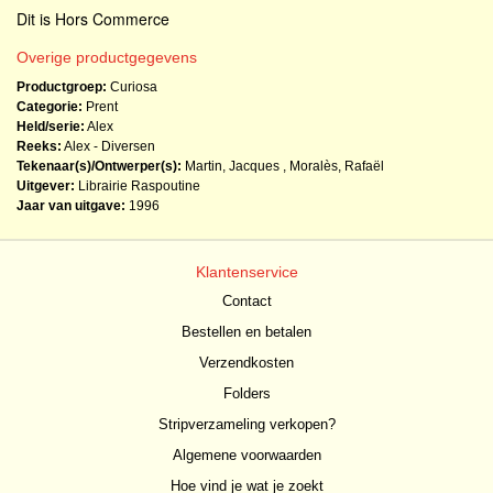
Dit is Hors Commerce
Overige productgegevens
Productgroep:
Curiosa
Categorie:
Prent
Held/serie:
Alex
Reeks:
Alex - Diversen
Tekenaar(s)/Ontwerper(s):
Martin, Jacques
,
Moralès, Rafaël
Uitgever:
Librairie Raspoutine
Jaar van uitgave:
1996
Klantenservice
Contact
Bestellen en betalen
Verzendkosten
Folders
Stripverzameling verkopen?
Algemene voorwaarden
Hoe vind je wat je zoekt