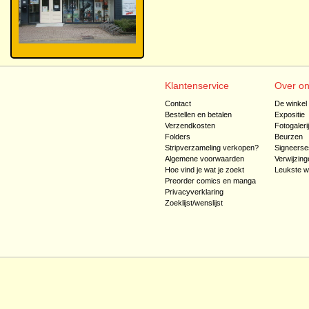
Klantenservice
Over o
Contact
De winkel
Bestellen en betalen
Expositie
Verzendkosten
Fotogaleri
Folders
Beurzen
Stripverzameling verkopen?
Signeerse
Algemene voorwaarden
Verwijzing
Hoe vind je wat je zoekt
Leukste w
Preorder comics en manga
Privacyverklaring
Zoeklijst/wenslijst