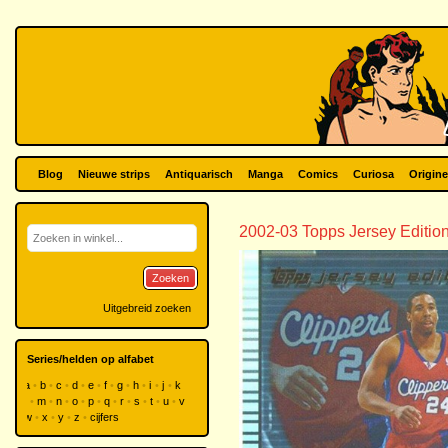
Blog
Nieuwe strips
Antiquarisch
Manga
Comics
Curiosa
Origine
2002-03 Topps Jersey Editio
Zoeken
Uitgebreid zoeken
Series/helden op alfabet
a
b
c
d
e
f
g
h
i
j
k
l
m
n
o
p
q
r
s
t
u
v
w
x
y
z
cijfers