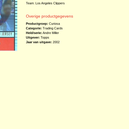
Team: Los Angeles Clippers
Overige productgegevens
Productgroep:
Curiosa
Categorie:
Trading Cards
Held/serie:
Andre Miller
Uitgever:
Topps
Jaar van uitgave:
2002