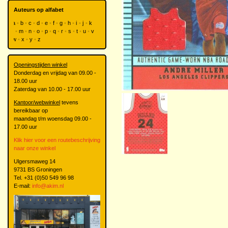
Auteurs op alfabet
a
b
c
d
e
f
g
h
i
j
k
l
m
n
o
p
q
r
s
t
u
v
w
x
y
z
Openingstijden winkel
Donderdag en vrijdag van 09.00 -
18.00 uur
Zaterdag van 10.00 - 17.00 uur
Kantoor/webwinkel
tevens
bereikbaar op
maandag t/m woensdag 09.00 -
17.00 uur
Klik hier voor een routebeschrijving
naar onze winkel
Ulgersmaweg 14
9731 BS Groningen
Tel. +31 (0)50 549 96 98
E-mail:
info@akim.nl