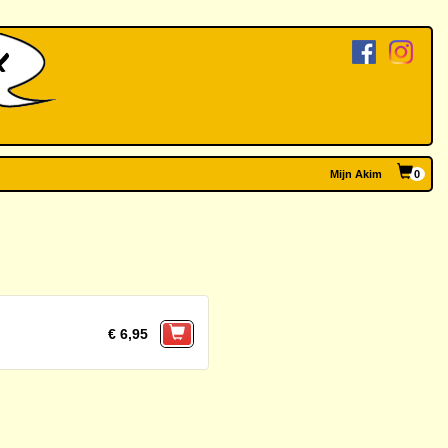
Mijn Akim
0
€ 6,95