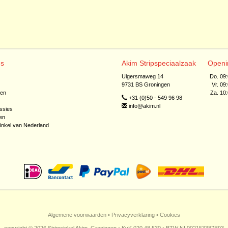
ns
Akim Stripspeciaalzaak
Openi
Ulgersmaweg 14
Do. 09
9731 BS Groningen
Vr. 09
jen
Za. 10
+31 (0)50 - 549 96 98
info@akim.nl
ssies
en
inkel van Nederland
Algemene voorwaarden
•
Privacyverklaring
•
Cookies
copyright © 2026 Stripwinkel Akim, Groningen • KvK 020 48 530 • BTW NL002153387B93