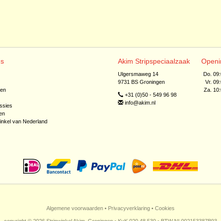
ns
Akim Stripspeciaalzaak
Openi
Ulgersmaweg 14
Do. 09
9731 BS Groningen
Vr. 09
jen
Za. 10
+31 (0)50 - 549 96 98
info@akim.nl
ssies
en
inkel van Nederland
Algemene voorwaarden
•
Privacyverklaring
•
Cookies
copyright © 2026 Stripwinkel Akim, Groningen • KvK 020 48 530 • BTW NL002153387B93