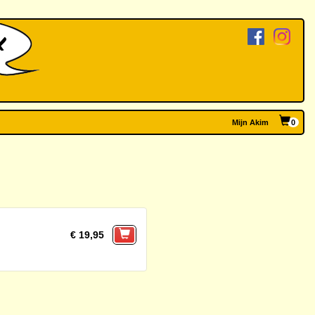
Mijn Akim
0
€ 19,95