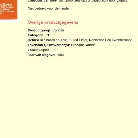
Catalogus van meer dan 2000 titels op cd, uitgebracht door Dupuis.
Niet bedoeld voor de handel.
Overige productgegevens
Productgroep:
Curiosa
Categorie:
CD
Held/serie:
Baard en Kale
,
Guust Flater
,
Robbedoes en Kwabbernoot
Tekenaar(s)/Ontwerper(s):
Franquin, André
Label:
Dupuis
Jaar van uitgave:
2004