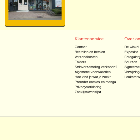
Klantenservice
Over o
Contact
De winkel
Bestellen en betalen
Expositie
Verzendkosten
Fotogaleri
Folders
Beurzen
Stripverzameling verkopen?
Signeerse
Algemene voorwaarden
Verwijzing
Hoe vind je wat je zoekt
Leukste w
Preorder comics en manga
Privacyverklaring
Zoeklijst/wenslijst