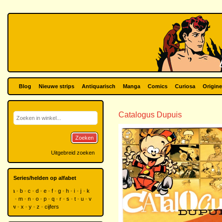
Blog
Nieuwe strips
Antiquarisch
Manga
Comics
Curiosa
Origine
Catalogus Dupuis
Zoeken
Uitgebreid zoeken
Series/helden op alfabet
a
b
c
d
e
f
g
h
i
j
k
l
m
n
o
p
q
r
s
t
u
v
w
x
y
z
cijfers