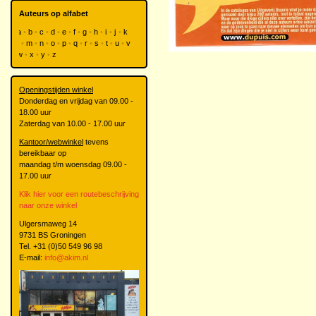
Auteurs op alfabet
a
b
c
d
e
f
g
h
i
j
k
l
m
n
o
p
q
r
s
t
u
v
w
x
y
z
Openingstijden winkel
Donderdag en vrijdag van 09.00 -
18.00 uur
Zaterdag van 10.00 - 17.00 uur
Kantoor/webwinkel
tevens
bereikbaar op
maandag t/m woensdag 09.00 -
17.00 uur
Klik hier voor een routebeschrijving
naar onze winkel
Ulgersmaweg 14
9731 BS Groningen
Tel. +31 (0)50 549 96 98
E-mail:
info@akim.nl