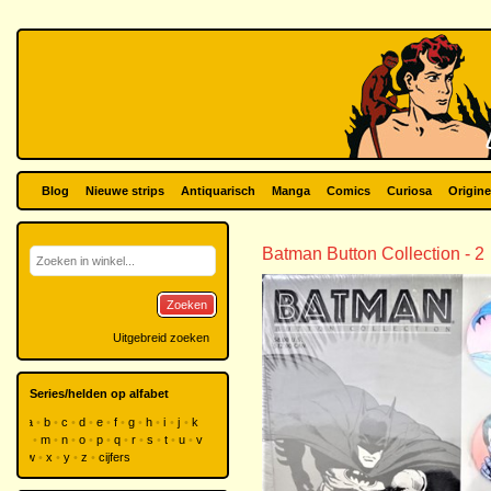
Blog
Nieuwe strips
Antiquarisch
Manga
Comics
Curiosa
Origine
Batman Button Collection - 2
Zoeken
Uitgebreid zoeken
Series/helden op alfabet
a
b
c
d
e
f
g
h
i
j
k
l
m
n
o
p
q
r
s
t
u
v
w
x
y
z
cijfers