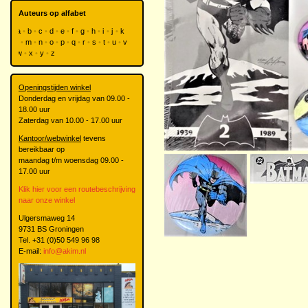
Auteurs op alfabet
a
b
c
d
e
f
g
h
i
j
k
l
m
n
o
p
q
r
s
t
u
v
w
x
y
z
Openingstijden winkel
Donderdag en vrijdag van 09.00 -
18.00 uur
Zaterdag van 10.00 - 17.00 uur
Kantoor/webwinkel
tevens
bereikbaar op
maandag t/m woensdag 09.00 -
17.00 uur
Klik hier voor een routebeschrijving
naar onze winkel
Ulgersmaweg 14
9731 BS Groningen
Tel. +31 (0)50 549 96 98
E-mail:
info@akim.nl