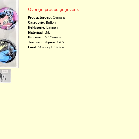
Overige productgegevens
Productgroep:
Curiosa
Categorie:
Button
Held/serie:
Batman
Materiaal:
Blik
Uitgever:
DC Comics
Jaar van uitgave:
1989
Land:
Verenigde Staten