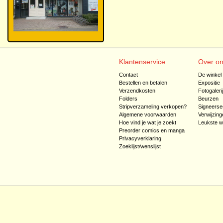
Klantenservice
Over o
Contact
De winkel
Bestellen en betalen
Expositie
Verzendkosten
Fotogaleri
Folders
Beurzen
Stripverzameling verkopen?
Signeerse
Algemene voorwaarden
Verwijzing
Hoe vind je wat je zoekt
Leukste w
Preorder comics en manga
Privacyverklaring
Zoeklijst/wenslijst