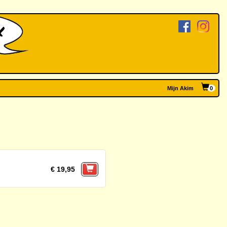
Mijn Akim
0
€ 19,95