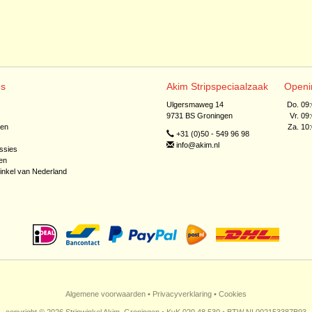
ns
Akim Stripspeciaalzaak
Openi
Ulgersmaweg 14
Do. 09
9731 BS Groningen
Vr. 09
jen
Za. 10
+31 (0)50 - 549 96 98
info@akim.nl
ssies
en
inkel van Nederland
Algemene voorwaarden
•
Privacyverklaring
•
Cookies
copyright © 2026 Stripwinkel Akim, Groningen • KvK 020 48 530 • BTW NL002153387B93