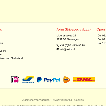
ns
Akim Stripspeciaalzaak
Openi
Ulgersmaweg 14
Do. 09
9731 BS Groningen
Vr. 09
jen
Za. 10
+31 (0)50 - 549 96 98
info@akim.nl
ssies
en
inkel van Nederland
Algemene voorwaarden
•
Privacyverklaring
•
Cookies
copyright © 2026 Stripwinkel Akim, Groningen • KvK 020 48 530 • BTW NL002153387B93