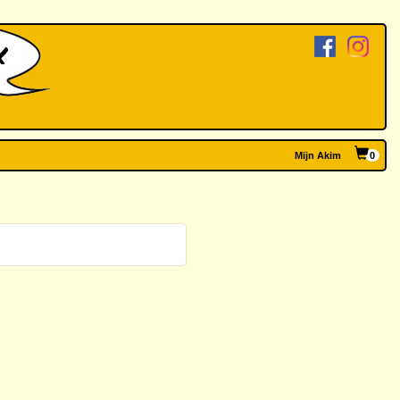
Mijn Akim
0