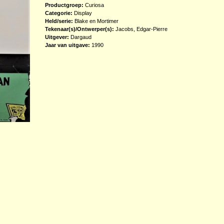
Productgroep:
Curiosa
Categorie:
Display
Held/serie:
Blake en Mortimer
Tekenaar(s)/Ontwerper(s):
Jacobs, Edgar-Pierre
Uitgever:
Dargaud
Jaar van uitgave:
1990