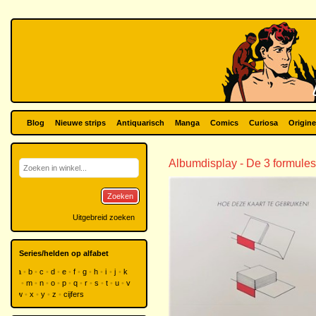
Blog
Nieuwe strips
Antiquarisch
Manga
Comics
Curiosa
Origine
Albumdisplay - De 3 formules
Zoeken
Uitgebreid zoeken
Series/helden op alfabet
a
b
c
d
e
f
g
h
i
j
k
l
m
n
o
p
q
r
s
t
u
v
w
x
y
z
cijfers