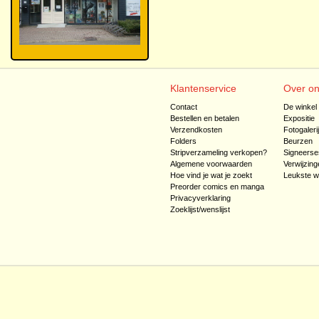
Klantenservice
Over o
Contact
De winkel
Bestellen en betalen
Expositie
Verzendkosten
Fotogaleri
Folders
Beurzen
Stripverzameling verkopen?
Signeerse
Algemene voorwaarden
Verwijzing
Hoe vind je wat je zoekt
Leukste w
Preorder comics en manga
Privacyverklaring
Zoeklijst/wenslijst