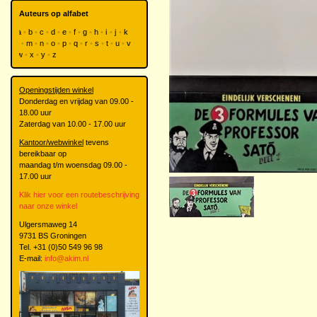
Auteurs op alfabet
a
b
c
d
e
f
g
h
i
j
k
l
m
n
o
p
q
r
s
t
u
v
w
x
y
z
Openingstijden winkel
Donderdag en vrijdag van 09.00 -
18.00 uur
Zaterdag van 10.00 - 17.00 uur
Kantoor/webwinkel
tevens
bereikbaar op
maandag t/m woensdag 09.00 -
17.00 uur
Klik hier voor een routebeschrijving
naar onze winkel
Ulgersmaweg 14
9731 BS Groningen
Tel. +31 (0)50 549 96 98
E-mail:
info@akim.nl