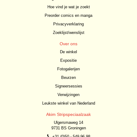
Hoe vind je wat je zoekt
Preorder comics en manga
Privacyverklaring
Zoeklijst/wenslijst
Over ons
De winkel
Expositie
Fotogalerijen
Beurzen
Signeersessies
Verwijzingen
Leukste winkel van Nederland
Akim Stripspeciaalzaak
Ulgersmaweg 14
9731 BS Groningen
+31 (0)50 - 549 96 98