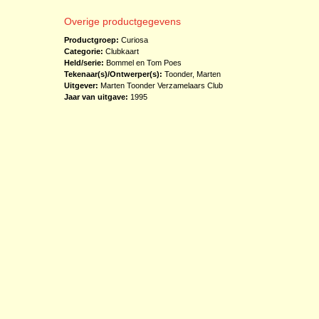
Overige productgegevens
Productgroep:
Curiosa
Categorie:
Clubkaart
Held/serie:
Bommel en Tom Poes
Tekenaar(s)/Ontwerper(s):
Toonder, Marten
Uitgever:
Marten Toonder Verzamelaars Club
Jaar van uitgave:
1995