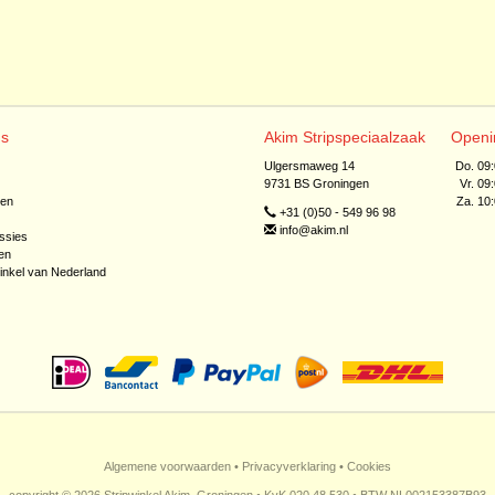
ns
Akim Stripspeciaalzaak
Openi
Ulgersmaweg 14
Do. 09
9731 BS Groningen
Vr. 09
jen
Za. 10
+31 (0)50 - 549 96 98
info@akim.nl
ssies
en
inkel van Nederland
Algemene voorwaarden
•
Privacyverklaring
•
Cookies
copyright © 2026 Stripwinkel Akim, Groningen • KvK 020 48 530 • BTW NL002153387B93