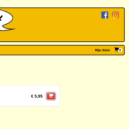
Mijn Akim
0
€ 5,95