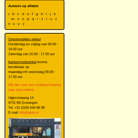
Auteurs op alfabet
a
b
c
d
e
f
g
h
i
j
k
l
m
n
o
p
q
r
s
t
u
v
w
x
y
z
Openingstijden winkel
Donderdag en vrijdag van 09.00 -
18.00 uur
Zaterdag van 10.00 - 17.00 uur
Kantoor/webwinkel
tevens
bereikbaar op
maandag t/m woensdag 09.00 -
17.00 uur
Klik hier voor een routebeschrijving
naar onze winkel
Ulgersmaweg 14
9731 BS Groningen
Tel. +31 (0)50 549 96 98
E-mail:
info@akim.nl