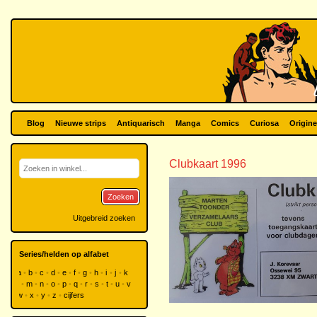
Blog
Nieuwe strips
Antiquarisch
Manga
Comics
Curiosa
Origine
Clubkaart 1996
Zoeken
Uitgebreid zoeken
Series/helden op alfabet
a
b
c
d
e
f
g
h
i
j
k
l
m
n
o
p
q
r
s
t
u
v
w
x
y
z
cijfers