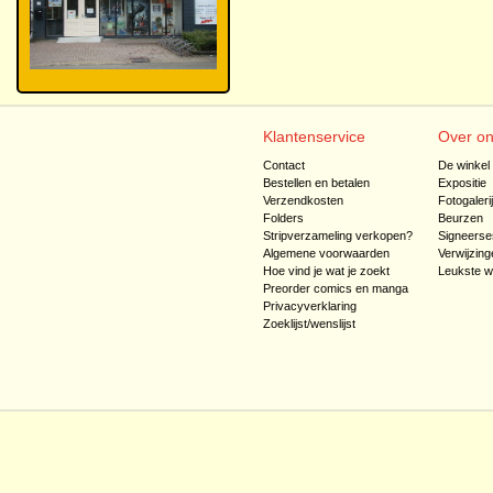
Klantenservice
Over o
Contact
De winkel
Bestellen en betalen
Expositie
Verzendkosten
Fotogaleri
Folders
Beurzen
Stripverzameling verkopen?
Signeerse
Algemene voorwaarden
Verwijzing
Hoe vind je wat je zoekt
Leukste w
Preorder comics en manga
Privacyverklaring
Zoeklijst/wenslijst