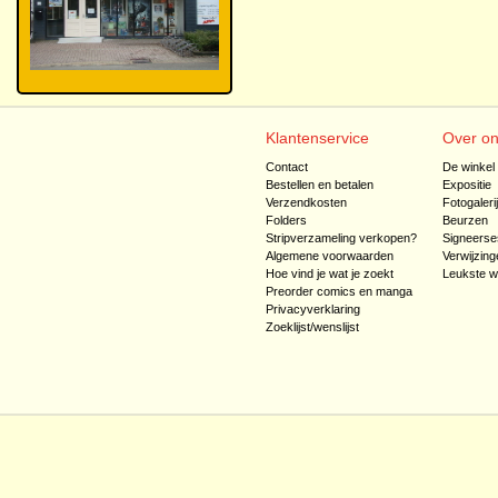
Klantenservice
Over o
Contact
De winkel
Bestellen en betalen
Expositie
Verzendkosten
Fotogaleri
Folders
Beurzen
Stripverzameling verkopen?
Signeerse
Algemene voorwaarden
Verwijzing
Hoe vind je wat je zoekt
Leukste w
Preorder comics en manga
Privacyverklaring
Zoeklijst/wenslijst