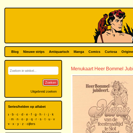
Blog
Nieuwe strips
Antiquarisch
Manga
Comics
Curiosa
Origine
Menukaart Heer Bommel Jubi
Zoeken
Uitgebreid zoeken
Series/helden op alfabet
a
b
c
d
e
f
g
h
i
j
k
l
m
n
o
p
q
r
s
t
u
v
w
x
y
z
cijfers