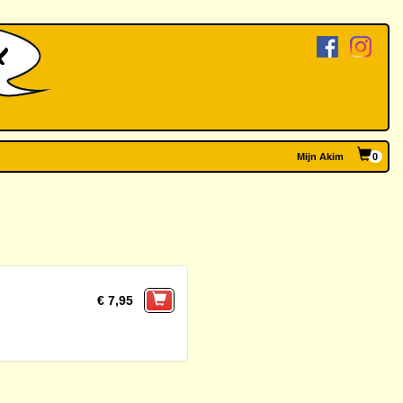
Mijn Akim
0
€ 7,95