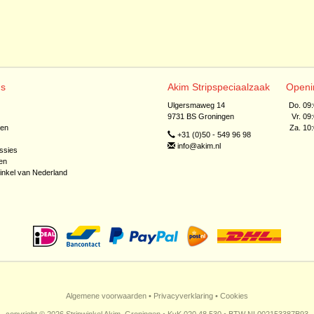
ns
Akim Stripspeciaalzaak
Openi
Ulgersmaweg 14
Do. 09
9731 BS Groningen
Vr. 09
jen
Za. 10
+31 (0)50 - 549 96 98
info@akim.nl
ssies
en
inkel van Nederland
Algemene voorwaarden
•
Privacyverklaring
•
Cookies
copyright © 2026 Stripwinkel Akim, Groningen • KvK 020 48 530 • BTW NL002153387B93